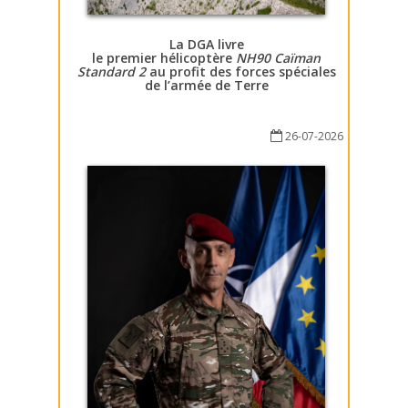
La DGA livre
le premier hélicoptère
NH90 Caïman
Standard 2
au profit des forces spéciales
de l’armée de Terre
26-07-2026