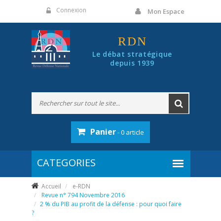
Panneau de gestion des cookies
Connexion
Mon Espace
RDN
Le débat stratégique
depuis 1939
Panier
- 0 article
Accueil
e-RDN
Revue n° 794 Novembre 2016
2 % du PIB au profit de la défense : pour quoi faire
?