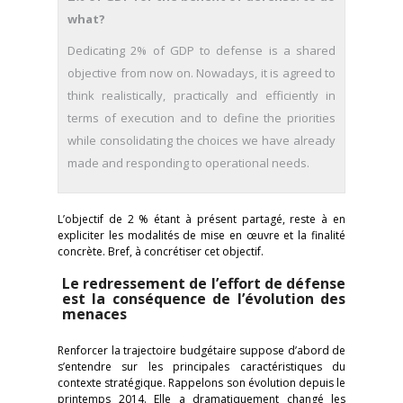
what?
Dedicating 2% of GDP to defense is a shared
objective from now on. Nowadays, it is agreed to
think realistically, practically and efficiently in
terms of execution and to define the priorities
while consolidating the choices we have already
made and responding to operational needs.
L’objectif de 2 % étant à présent partagé, reste à en
expliciter les modalités de mise en œuvre et la finalité
concrète. Bref, à concrétiser cet objectif.
Le redressement de l’effort de défense
est la conséquence de l’évolution des
menaces
Renforcer la trajectoire budgétaire suppose d’abord de
s’entendre sur les principales caractéristiques du
contexte stratégique. Rappelons son évolution depuis le
printemps 2014. Elle a dramatiquement changé les