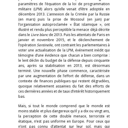
paramètres de l’équation de la loi de programmation
militaire (LPM) alors qu’elle venait d’être adoptée en
décembre 2013. L’annexion de la Crimée par la Russie
(en mars) puis la prise de Mossoul (en juin) par
l’organisation autoproclamée « État islamique », ont
illustré et rendu plus perceptible la menace déjà décrite
dans le
Livre blanc
de 2013. Puis les attentats de Paris en
janvier et novembre 2015, et le déclenchement de
l’opération
Sentinelle
, ont contraint les parlementaires à
voter une actualisation de la LPM, événement inédit qui
témoigne d’une évidence que chacun a bien comprise :
le lent déclin du budget de la défense depuis cinquante
ans, après sa stabilisation en 2013, est désormais
terminé. Une nouvelle phase commence, caractérisée
par une augmentation de l’effort de défense, dans un
contexte de finances publiques qui restent dégradées,
quoique relativement assainies du fait des efforts de
ces dernières années et de taux d’intérêt historiquement
bas.
Mais, si tout le monde comprend que le monde est
moins stable et plus dangereux qu’il y a dix ou vingt ans,
la perception de cette double menace, terroriste et
étatique, n’est pas uniforme en Europe. Pour ceux qui
n’ont pas connu d’attentat sur leur sol, mais qui