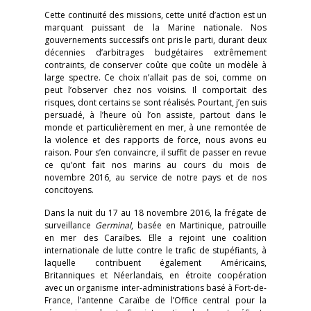
Cette continuité des missions, cette unité d’action est un
marquant puissant de la Marine nationale. Nos
gouvernements successifs ont pris le parti, durant deux
décennies d’arbitrages budgétaires extrêmement
contraints, de conserver coûte que coûte un modèle à
large spectre. Ce choix n’allait pas de soi, comme on
peut l’observer chez nos voisins. Il comportait des
risques, dont certains se sont réalisés. Pourtant, j’en suis
persuadé, à l’heure où l’on assiste, partout dans le
monde et particulièrement en mer, à une remontée de
la violence et des rapports de force, nous avons eu
raison. Pour s’en convaincre, il suffit de passer en revue
ce qu’ont fait nos marins au cours du mois de
novembre 2016, au service de notre pays et de nos
concitoyens.
Dans la nuit du 17 au 18 novembre 2016, la frégate de
surveillance
Germinal
, basée en Martinique, patrouille
en mer des Caraïbes. Elle a rejoint une coalition
internationale de lutte contre le trafic de stupéfiants, à
laquelle contribuent également Américains,
Britanniques et Néerlandais, en étroite coopération
avec un organisme inter-administrations basé à Fort-de-
France, l’antenne Caraïbe de l’Office central pour la