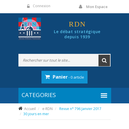
Panneau de gestion des cookies
Connexion
Mon Espace
RDN
Le débat stratégique
depuis 1939
Panier
- 0 article
Accueil
e-RDN
Revue n° 796 Janvier 2017
30 jours en mer