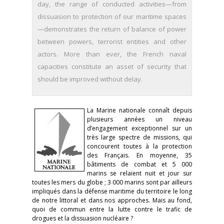
day, the range of conducted activities—from
dissuasion to protection of our maritime spaces
—demonstrates the return of balance of power
between powers, terrorist entities and other
actors. More than ever, the French naval
capacities constitute an asset of security that
should be improved without delay.
La Marine nationale connaît depuis
plusieurs années un niveau
d’engagement exceptionnel sur un
très large spectre de missions, qui
concourent toutes à la protection
des Français. En moyenne, 35
bâtiments de combat et 5 000
marins se relaient nuit et jour sur
toutes les mers du globe ; 3 000 marins sont par ailleurs
impliqués dans la défense maritime du territoire le long
de notre littoral et dans nos approches. Mais au fond,
quoi de commun entre la lutte contre le trafic de
drogues et la dissuasion nucléaire ?