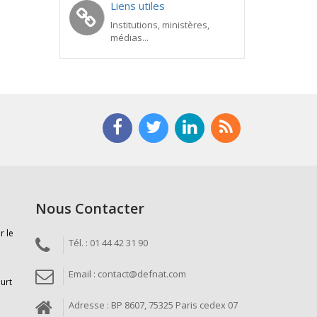
Liens utiles
Institutions, ministères,
médias...
Nous Contacter
r le
Tél. : 01 44 42 31 90
Email : contact@defnat.com
ourt
Adresse : BP 8607, 75325 Paris cedex 07