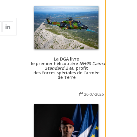
La DGA livre
le premier hélicoptère
NH90 Caïman
Standard 2
au profit
des forces spéciales de l’armée
de Terre
26-07-2026