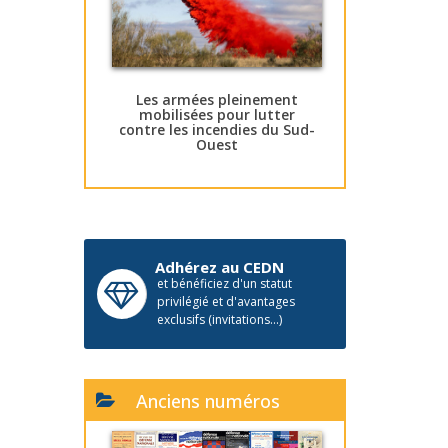
Les armées pleinement
mobilisées pour lutter
contre les incendies du Sud-
Ouest
Adhérez au CEDN
et bénéficiez d'un statut
privilégié et d'avantages
exclusifs (invitations...)
Anciens numéros