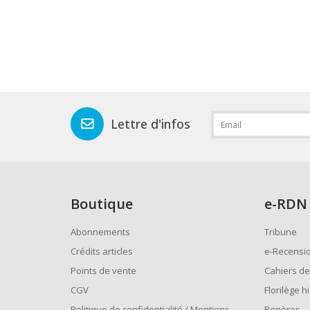
Lettre d'infos
Boutique
e
-RDN
Abonnements
Tribune
Crédits articles
e-Recensi
Points de vente
Cahiers de
CGV
Florilège h
Politique de confidentialité / Mentions
Repères