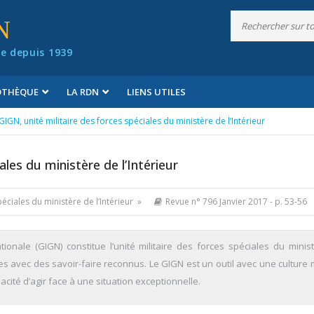
N
e depuis 1939
IOTHÈQUE
LA RDN
LIENS UTILES
GIGN, unité militaire des forces spéciales du ministère de l’Intérieur
ales du ministère de l’Intérieur
péciales du ministère de l’Intérieur »
Revue n° 796 Janvier 2017
- p. 53-56
onale (GIGN) constitue l’unité militaire des forces spéciales du minis
ises avec des savoir-faire reconnus. Le GIGN est un outil avec une culture m
ité d’agir face à une situation exceptionnelle.