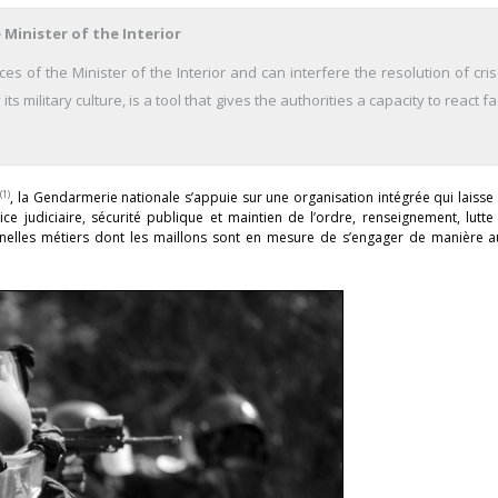
 Minister of the Interior
ces of the Minister of the Interior and can interfere the resolution of cri
military culture, is a tool that gives the authorities a capacity to react f
(1)
r
, la Gendarmerie nationale s’appuie sur une organisation intégrée qui laisse
ice judiciaire, sécurité publique et maintien de l’ordre, renseignement, lutte
onnelles métiers dont les maillons sont en mesure de s’engager de manière 