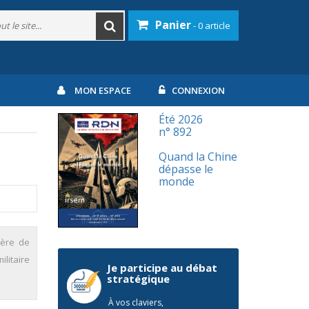
Panier
- 0 article
MON ESPACE
CONNEXION
Été 2026
n° 892
Quand la Chine
dépasse le
monde
tère de
ilitaire
Je participe au débat
stratégique
À vos claviers,