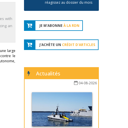
réagissez au dossier du mois
ses with
acing an
JE M'ABONNE
À LA RDN
J'ACHÈTE UN
CRÉDIT D'ARTICLES
 une large
 contre le
autonome,
Actualités
04-08-2026