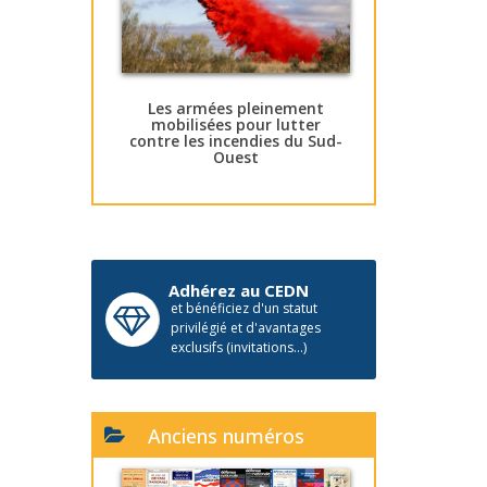
Les armées pleinement
mobilisées pour lutter
contre les incendies du Sud-
Ouest
Adhérez au CEDN
et bénéficiez d'un statut
privilégié et d'avantages
exclusifs (invitations...)
Anciens numéros