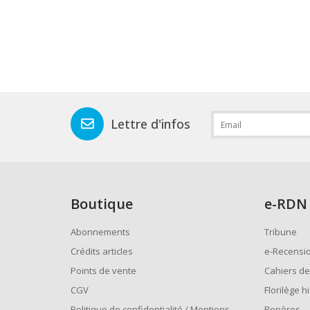
Lettre d'infos
Boutique
e
-RDN
Abonnements
Tribune
Crédits articles
e-Recensi
Points de vente
Cahiers de
CGV
Florilège h
Politique de confidentialité / Mentions
Repères