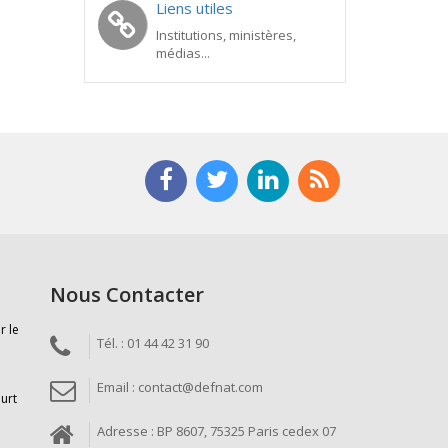
Liens utiles
Institutions, ministères,
médias...
Nous Contacter
r le
Tél. : 01 44 42 31 90
Email : contact@defnat.com
ourt
Adresse : BP 8607, 75325 Paris cedex 07