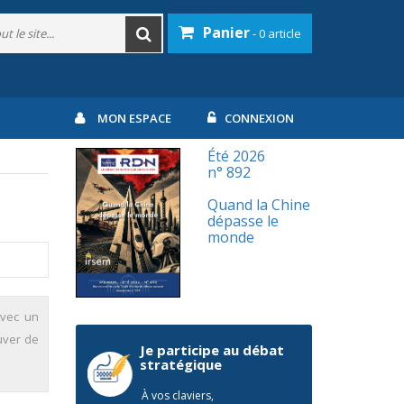
Panier
- 0 article
MON ESPACE
CONNEXION
Été 2026
n° 892
Quand la Chine
dépasse le
monde
Avec un
uver de
Je participe au débat
stratégique
À vos claviers,