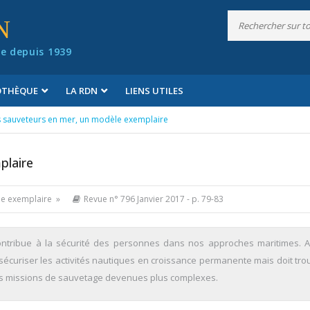
N
e depuis 1939
IOTHÈQUE
LA RDN
LIENS UTILES
s sauveteurs en mer, un modèle exemplaire
plaire
le exemplaire »
Revue n° 796 Janvier 2017
- p. 79-83
ontribue à la sécurité des personnes dans nos approches maritimes. 
à sécuriser les activités nautiques en croissance permanente mais doit tro
s missions de sauvetage devenues plus complexes.