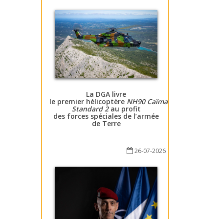
La DGA livre
le premier hélicoptère
NH90 Caïman
Standard 2
au profit
des forces spéciales de l’armée
de Terre
26-07-2026