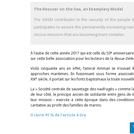
The Rescuer on the Sea, an Exemplary Model
The SNSM contributes to the security of the people i
participates to assure the permanently increasing nauti
rescue missions that are becoming more complex.
e
À l’aube de cette année 2017 qui est celle du 50
anniversaire 
sur cette belle association pour les lecteurs de la
Revue Défe
Voilà cinquante ans en effet, l’amiral Amman se trouvait
approches maritimes. En fusionnant sous forme associati
e
XIX
siècle, il portait sur les fonts baptismaux la toute nouv
La « Société centrale de sauvetage des naufragés » comme la 
de leur côté, le principe ancien de solidarité entre gens de m
leur mission – exercée à cette époque dans des conditions 
caritative au profit des familles de marins.
Il reste 91 % de l'article à lire