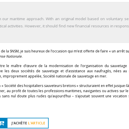
n our maritime approach. With an original model based on voluntary serv
cal activities. However, it should find new financial resources in respons
de la SNSM, je suis heureux de l’occasion qui m’est offerte de faire « un arrêt s
nse Nationale
.
 être le maître d’œuvre de la modernisation de l’organisation du sauvetage
ve les deux sociétés de sauvetage et d’assistance aux naufragés, nées au 
elle, improprement appelée, Société nationale de sauvetage en mer.
« Société des hospitaliers sauveteurs bretons » structuraient en effet jusque-l
er, au profit de toutes les professions maritimes, navigantes ou actives sur le l
sans nul doute plus rudes qu’aujourd’hui – s’ajoutait souvent une vocation 
J'ACHÈTE
L'ARTICLE