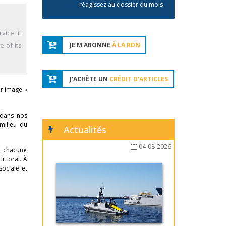
réagissez au dossier du mois
ice, it
e of its
JE M'ABONNE
À LA RDN
J'ACHÈTE UN
CRÉDIT D'ARTICLES
ur image »
 dans nos
milieu du
Actualités
04-08-2026
à, chacune
ittoral. À
sociale et