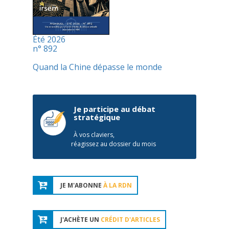
Été 2026
n° 892
Quand la Chine dépasse le monde
Je participe au débat
stratégique
À vos claviers,
réagissez au dossier du mois
JE M'ABONNE
À LA RDN
J'ACHÈTE UN
CRÉDIT D'ARTICLES