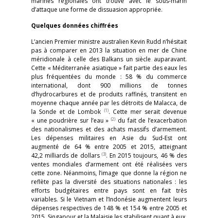
marines régionales ont trouvé avec le sous-marin
d’attaque une forme de dissuasion appropriée.
Quelques données chiffrées
L’ancien Premier ministre australien Kevin Rudd n’hésitait
pas à comparer en 2013 la situation en mer de Chine
méridionale à celle des Balkans un siècle auparavant.
Cette « Méditerranée asiatique » fait partie des eaux les
plus fréquentées du monde : 58 % du commerce
international, dont 900 millions de tonnes
d’hydrocarbures et de produits raffinés, transitent en
moyenne chaque année par les détroits de Malacca, de
(1)
la Sonde et de Lombok
. Cette mer serait devenue
(2)
« une poudrière sur l’eau »
du fait de l’exacerbation
des nationalismes et des achats massifs d’armement.
Les dépenses militaires en Asie du Sud-Est ont
augmenté de 64 % entre 2005 et 2015, atteignant
(3)
42,2 milliards de dollars
. En 2015 toujours, 46 % des
ventes mondiales d’armement ont été réalisées vers
cette zone. Néanmoins, l’image que donne la région ne
reflète pas la diversité des situations nationales : les
efforts budgétaires entre pays sont en fait très
variables. Si le Vietnam et l’Indonésie augmentent leurs
dépenses respectives de 148 % et 154 % entre 2005 et
2015, Singapour et la Malaisie les stabilisent quant à eux.