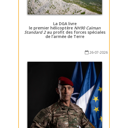
La DGA livre
le premier hélicoptère
NH90 Caïman
Standard 2
au profit des forces spéciales
de l’armée de Terre
26-07-2026