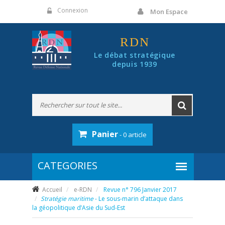
Panneau de gestion des cookies
Connexion
Mon Espace
RDN
Le débat stratégique
depuis 1939
Panier
- 0 article
Accueil
e-RDN
Revue n° 796 Janvier 2017
Stratégie maritime
- Le sous-marin d’attaque dans
la géopolitique d’Asie du Sud-Est