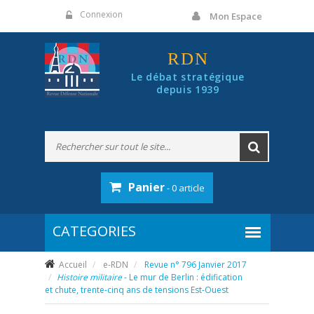
Panneau de gestion des cookies
Connexion
Mon Espace
RDN
Le débat stratégique
depuis 1939
Panier
- 0 article
Accueil
e-RDN
Revue n° 796 Janvier 2017
Histoire militaire
- Le mur de Berlin : édification
et chute, trente-cinq ans de tensions Est-Ouest