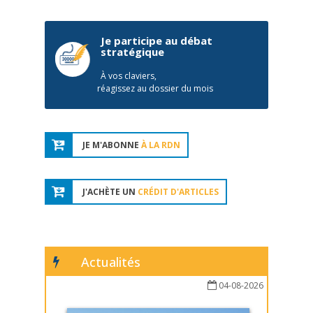
Je participe au débat
stratégique
À vos claviers,
réagissez au dossier du mois
JE M'ABONNE
À LA RDN
J'ACHÈTE UN
CRÉDIT D'ARTICLES
Actualités
04-08-2026