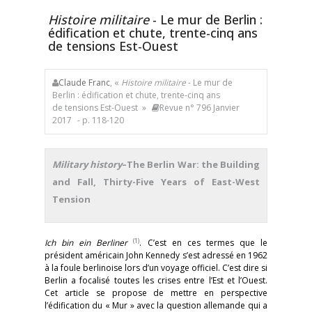
Histoire militaire
- Le mur de Berlin :
édification et chute, trente-cinq ans
de tensions Est-Ouest
Claude Franc
, «
Histoire militaire
- Le mur de
Berlin : édification et chute, trente-cinq ans
de tensions Est-Ouest »
Revue n° 796 Janvier
2017
- p. 118-120
Military history
–The Berlin War: the Building
and Fall, Thirty-Five Years of East-West
Tension
(1)
Ich bin ein Berliner
. C’est en ces termes que le
président américain John Kennedy s’est adressé en 1962
à la foule berlinoise lors d’un voyage officiel. C’est dire si
Berlin a focalisé toutes les crises entre l’Est et l’Ouest.
Cet article se propose de mettre en perspective
l’édification du « Mur » avec la question allemande qui a