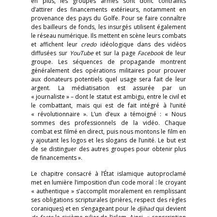
en plus, les groupes armés sont donc contraints
d’attirer des financements extérieurs, notamment en
provenance des pays du Golfe. Pour se faire connaître
des bailleurs de fonds, les insurgés utilisent également
le réseau numérique. Ils mettent en scène leurs combats
et affichent leur
credo
idéologique dans des vidéos
diffusées sur
YouTube
et sur la page
Facebook
de leur
groupe. Les séquences de propagande montrent
généralement des opérations militaires pour prouver
aux donateurs potentiels quel usage sera fait de leur
argent. La médiatisation est assurée par un
« journaliste » – dont le statut est ambigu, entre le civil et
le combattant, mais qui est de fait intégré à l’unité
« révolutionnaire ». L’un d’eux a témoigné : « Nous
sommes des professionnels de la vidéo. Chaque
combat est filmé en direct, puis nous montons le film en
y ajoutant les logos et les slogans de l’unité. Le but est
de se distinguer des autres groupes pour obtenir plus
de financements ».
Le chapitre consacré à l’État islamique autoproclamé
met en lumière l’imposition d’un code moral : le croyant
« authentique » s’accomplit moralement en remplissant
ses obligations scripturales (prières, respect des règles
coraniques) et en s’engageant pour le
djihad
qui devient