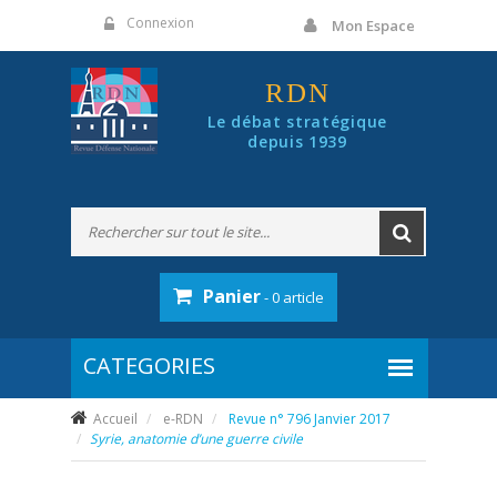
Panneau de gestion des cookies
Connexion
Mon Espace
RDN
Le débat stratégique
depuis 1939
Panier
- 0 article
Accueil
e-RDN
Revue n° 796 Janvier 2017
Syrie, anatomie d’une guerre civile