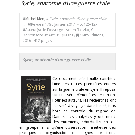
Syrie, anatomie d’une guerre civile
Michel Klen
, «
Syrie, anatomie d’une guerre civile
»
Revue n° 796 Janvier 2017
- p. 125-127
Auteur(s) de l'ouvrage : Adam Baczko, Gilles
Dorronsoro et Arthur Quesnay
CNRS Éditions,
2016 ; 412 pages
Syrie, anatomie d’une guerre civile
Ce document très fouillé constitue
l’une des toutes premières études
sur la guerre civile en Syrie. Il repose
sur une série d’enquêtes de terrain.
Pour les auteurs, les recherches ont
consisté à voyager dans les régions
hors de contrôle du régime de
Damas. Les analystes y ont mené
des entretiens, individuellement ou
en groupe, ainsi qu’une observation minutieuse des
pratiques : organisation des lignes de front,