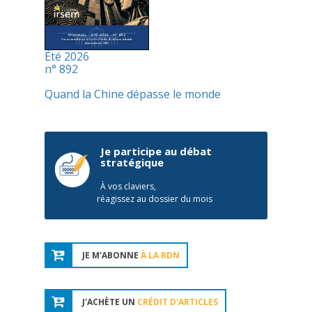
Été 2026
n° 892
Quand la Chine dépasse le monde
Je participe au débat
stratégique
À vos claviers,
réagissez au dossier du mois
JE M'ABONNE
À LA RDN
J'ACHÈTE UN
CRÉDIT D'ARTICLES