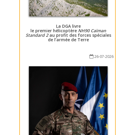
La DGA livre
le premier hélicoptère
NH90 Caïman
Standard 2
au profit des forces spéciales
de l’armée de Terre
26-07-2026