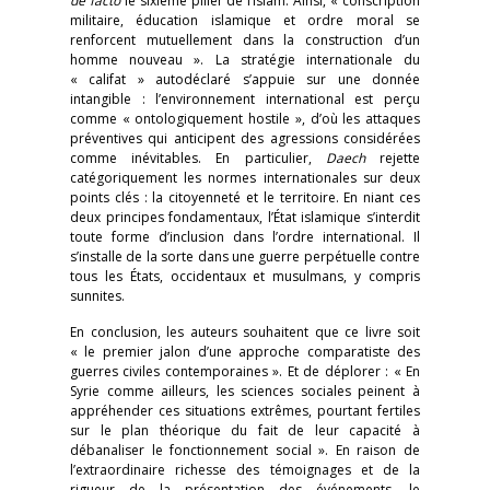
de facto
le sixième pilier de l’islam. Ainsi, « conscription
militaire, éducation islamique et ordre moral se
renforcent mutuellement dans la construction d’un
homme nouveau ». La stratégie internationale du
« califat » autodéclaré s’appuie sur une donnée
intangible : l’environnement international est perçu
comme « ontologiquement hostile », d’où les attaques
préventives qui anticipent des agressions considérées
comme inévitables. En particulier,
Daech
rejette
catégoriquement les normes internationales sur deux
points clés : la citoyenneté et le territoire. En niant ces
deux principes fondamentaux, l’État islamique s’interdit
toute forme d’inclusion dans l’ordre international. Il
s’installe de la sorte dans une guerre perpétuelle contre
tous les États, occidentaux et musulmans, y compris
sunnites.
En conclusion, les auteurs souhaitent que ce livre soit
« le premier jalon d’une approche comparatiste des
guerres civiles contemporaines ». Et de déplorer : « En
Syrie comme ailleurs, les sciences sociales peinent à
appréhender ces situations extrêmes, pourtant fertiles
sur le plan théorique du fait de leur capacité à
débanaliser le fonctionnement social ». En raison de
l’extraordinaire richesse des témoignages et de la
rigueur de la présentation des événements, le