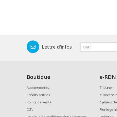
Lettre d'infos
Boutique
e
-RDN
Abonnements
Tribune
Crédits articles
e-Recensi
Points de vente
Cahiers de
CGV
Florilège h
Politique de confidentialité / Mentions
Repères