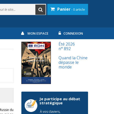
Panier
- 0 article
MON ESPACE
CONNEXION
Été 2026
n° 892
Quand la Chine
dépasse le
monde
Je participe au débat
stratégique
 Russie du
À vos claviers,