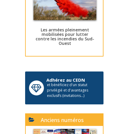
Les armées pleinement
mobilisées pour lutter
contre les incendies du Sud-
Ouest
Adhérez au CEDN
et bénéficiez d'un statut
privilégié et d'avantages
exclusifs (invitations...)
Anciens numéros