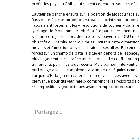
profit des pays du Golfe, qui restent cependant sous-repré
L’auteur se penche ensuite sur la position de Moscou face aux 
Russie a été prise au dépourvu par les printemps arabes.
rappelaient fortement les « révolutions de couleur » dans l
lynchage de Mouammar Kadhafi, a été particulièrement mal 
scénario d’ingérence occidentale sous couvert de l’ONU ne se
objectifs du Kremlin sont loin de se limiter à cette dimension
moyens et l’ambition de venir en aide à ses alliés. Et bien 
forces sur un champ de bataille situé en dehors de l’espace
plus largement sur la scène internationale. Le conflit syrie
armements parmi les plus récents. Mais par son intervention 
qui l’oblige à un jeu complexe – à la limite de l’équilibrisme 
Turquie d’Erdogan et recherche de convergences avec les m
bienvenue pour qui veut mieux comprendre les ressorts de cet
recompositions géopolitiques ayant un impact direct sur la s
Partagez...
Acc