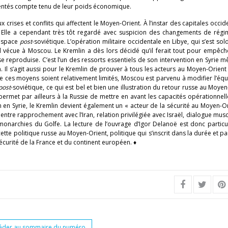
sentés compte tenu de leur poids économique.
crises et conflits qui affectent le Moyen-Orient. À l’instar des capitales occide
 Elle a cependant très tôt regardé avec suspicion des changements de régim
’espace
post
-soviétique. L’opération militaire occidentale en Libye, qui s’est sol
vécue à Moscou. Le Kremlin a dès lors décidé qu’il ferait tout pour empêch
 reproduise. C’est l’un des ressorts essentiels de son intervention en Syrie m
. Il s’agit aussi pour le Kremlin de prouver à tous les acteurs au Moyen-Orient q
que ces moyens soient relativement limités, Moscou est parvenu à modifier l’équ
post
-soviétique, ce qui est bel et bien une illustration du retour russe au Moyen
n permet par ailleurs à la Russie de mettre en avant les capacités opérationnel
en Syrie, le Kremlin devient également un « acteur de la sécurité au Moyen-Or
– entre rapprochement avec l’Iran, relation privilégiée avec Israël, dialogue musc
onarchies du Golfe. La lecture de l’ouvrage d’Igor Delanoë est donc particu
te politique russe au Moyen-Orient, politique qui s’inscrit dans la durée et pa
écurité de la France et du continent européen. ♦
éder au sommaire du numéro