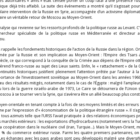
es autoritaires « amis » était censée porter un coup fatal à une présence ru
tique déjà très affaibli. La suite des événements a montré qu’il s’agissait pou
culaire intervention de la Russie en Syrie, accompagnée d’un activisme diploma
aire un véritable retour de Moscou au Moyen-Orient.
lyse qui revienne sur les ressorts profonds de la politique russe au Levant. C
chercheur spécialiste de la politique russe en Méditerranée et directeur a
ou.
 rappelle les fondements historiques de l’action de la Russie dans la région. O
imée par la Russie et son implication au Moyen-Orient : l’Empire des Tsars 
iècle, ce qui correspond à la conquête de la Crimée aux dépens de l’Empire o
rend franco-russe au sujet des Lieux saints. Enfin, le « rattachement » de la
nuités historiques justifient pleinement l’attention prêtée par l’auteur à la
portance de l’investissement soviétique au Moyen-Orient dans les années 196
 eu des résultats mitigés, notamment dans le cas de l’Égypte : malgré l’ampleur
ou lors de la guerre israélo-arabe de 1973, Le Caire se détournera de l’Union 
cou à se tourner vers la Syrie, qui s’avérera être un allié beaucoup plus const
en-orientale en tenant compte à la fois de ses moyens limités et des erreurs 
 par l’expression d’« économisation de la politique étrangère russe ». Il s’agi
ous azimuts telle que l’URSS l’avait pratiquée à des relations économiques pr
les marchés extérieurs : les exportations d’hydrocarbures (notamment vers la Tur
 la coopération dans le nucléaire civil (Iran, Turquie…). Mais le Moyen-Orient, 
7 % du commerce extérieur russe. Parmi les quatre premiers partenaires, on 
ran. Les échanges avec les pays arabes sont peu développés malgré une diversif