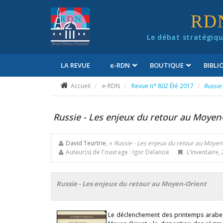
Panneau de gestion des cookies
RD
Le débat stratégiqu
LA REVUE
e
-RDN
BOUTIQUE
BIBL
Conditions générales de vente
Accueil
e-RDN
Revue n° 802 Été 2017
Russie
Russie - Les enjeux du retour au Moyen
David Teurtrie
, «
Russie - Les enjeux du retour au Moyen
Auteur(s) de l'ouvrage : Igor Delanoë
L’inventaire,
Russie - Les enjeux du retour au Moyen-Orient
Le déclenchement des printemps arabes a