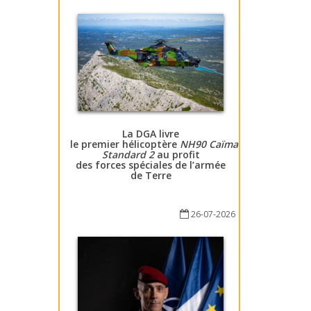
La DGA livre
le premier hélicoptère
NH90 Caïman
Standard 2
au profit
des forces spéciales de l’armée
de Terre
26-07-2026