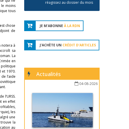
sse qui ne
réagissez au dossier du mois
r le moins
tique tous
’est chose
JE M'ABONNE
À LA RDN
djoint de
J'ACHÈTE UN
CRÉDIT D'ARTICLES
n notera à
accroît sa
ttoman. La
 Crimée en
 politique
0 et 1970.
Actualités
 de l’aide
soviétique
04-08-2026
ant.
de l’URSS.
t en effet
ofitables,
quie), les
malgré une
trouve la
ication au