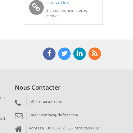
Liens utiles
Institutions, ministères,
médias...
Nous Contacter
r le
Tél. : 01 44 42 31 90
Email : contact@defnat.com
ourt
Adresse : BP 8607, 75325 Paris cedex 07