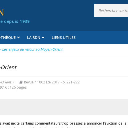
N
e depuis 1939
IOTHÈQUE
LA RDN
LIENS UTILES
 - Les enjeux du retour au Moyen-Orient
-Orient
-Orient
»
Revue n° 802 Été 2017
- p. 221-222
 2016 ; 126 pages
vait incité certains commentateurs trop pressés à annoncer l’éviction de la