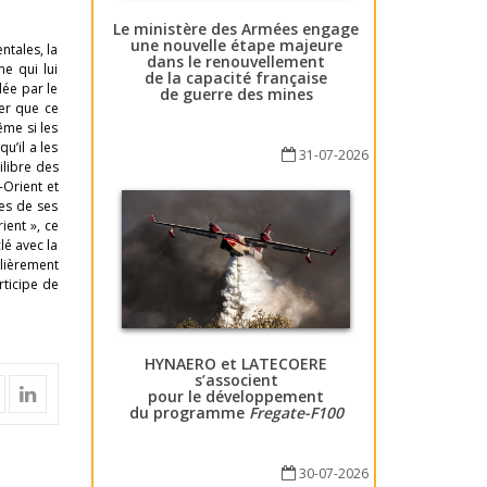
Le ministère des Armées engage
une nouvelle étape majeure
ntales, la
dans le renouvellement
e qui lui
de la capacité française
dée par le
de guerre des mines
er que ce
ême si les
u’il a les
31-07-2026
ilibre des
-Orient et
les de ses
ient », ce
lé avec la
lièrement
rticipe de
HYNAERO et LATECOERE
s’associent
pour le développement
du programme
Fregate-F100
30-07-2026