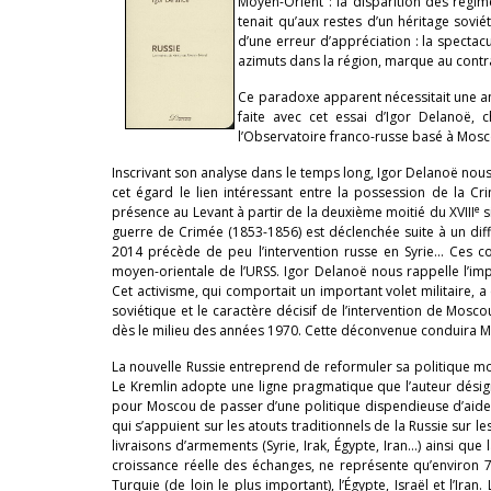
Moyen-Orient : la disparition des régim
tenait qu’aux restes d’un héritage sovié
d’une erreur d’appréciation : la specta
azimuts dans la région, marque au contr
Ce paradoxe apparent nécessitait une ana
faite avec cet essai d’Igor Delanoë, 
l’Observatoire franco-russe basé à Mosc
Inscrivant son analyse dans le temps long, Igor Delanoë nous
cet égard le lien intéressant entre la possession de la Cr
e
présence au Levant à partir de la deuxième moitié du XVIII
s
guerre de Crimée (1853-1856) est déclenchée suite à un diffé
2014 précède de peu l’intervention russe en Syrie… Ces conti
moyen-orientale de l’URSS. Igor Delanoë nous rappelle l’im
Cet activisme, qui comportait un important volet militaire, a
soviétique et le caractère décisif de l’intervention de Mosc
dès le milieu des années 1970. Cette déconvenue conduira Mos
La nouvelle Russie entreprend de reformuler sa politique moy
Le Kremlin adopte une ligne pragmatique que l’auteur désigne
pour Moscou de passer d’une politique dispendieuse d’aide t
qui s’appuient sur les atouts traditionnels de la Russie sur 
livraisons d’armements (Syrie, Irak, Égypte, Iran…) ainsi que
croissance réelle des échanges, ne représente qu’environ 
Turquie (de loin le plus important), l’Égypte, Israël et l’I