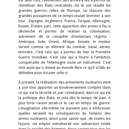
est suivi. Puis, l’avènement des armes à feu a permis de
réinstituer des États centralisés. De là ont résulté les
grandes guerres, celles de l’Europe, où chacune des
grandes puissances de ce temps voulait dominer à son
tour : Espagne, Angleterre, France, Turquie, Allemagne,
Russie. D’autre part, cette apparition des armes à feu a
déclenché et permis de réaliser la colonisation,
autrement dit la conquête d’immenses régions :
Amérique, Inde, Orient, Afrique. Ensuite, le moteur
survint comme un élément du combat, naval, aérien,
terrestre. C’est cela qui a permis de finir la Première
Guerre mondiale. C’est cela qui a fourni à l’ambition
conquérante de l’Allemagne nazie un instrument. C’est
cela aussi qui a donné au monde libre ce qu’il a fallu en
définitive pour écraser celle-ci.
À présent, la réalisation des armements nucléaires vient
à son tour apporter un bouleversement complet dans
ce qui est la sécurité et, par conséquent, dans ce qui est
la politique des États, et cela dès le temps de paix. À
plus forte raison serait-ce le cas en temps de guerre.
L’imagination elle-même ne parvient pas à embrasser
quelles seraient les conséquences de l’emploi des
armes nucléaires, sinon pour savoir que, de toutes les
façons, cet emploi entraînerait une subversion totale
dans la société des hommes. Nous savons tous que les