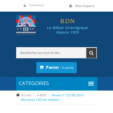
Panneau de gestion des cookies
Connexion
Mon Espace
RDN
Le débat stratégique
depuis 1939
Panier
- 0 article
Accueil
e-RDN
Revue n° 732 Été 2010
Allocution à l’École militaire