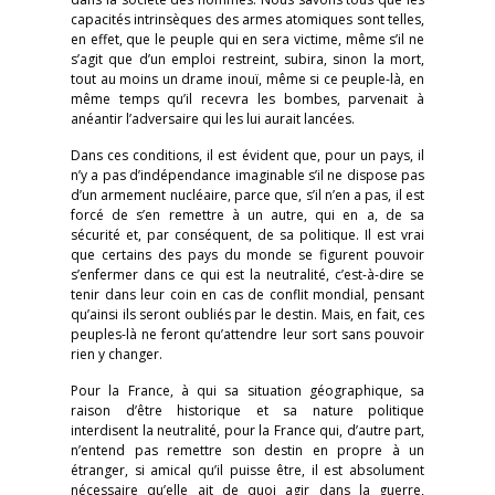
capacités intrinsèques des armes atomiques sont telles,
en effet, que le peuple qui en sera victime, même s’il ne
s’agit que d’un emploi restreint, subira, sinon la mort,
tout au moins un drame inouï, même si ce peuple-là, en
même temps qu’il recevra les bombes, parvenait à
anéantir l’adversaire qui les lui aurait lancées.
Dans ces conditions, il est évident que, pour un pays, il
n’y a pas d’indépendance imaginable s’il ne dispose pas
d’un armement nucléaire, parce que, s’il n’en a pas, il est
forcé de s’en remettre à un autre, qui en a, de sa
sécurité et, par conséquent, de sa politique. Il est vrai
que certains des pays du monde se figurent pouvoir
s’enfermer dans ce qui est la neutralité, c’est-à-dire se
tenir dans leur coin en cas de conflit mondial, pensant
qu’ainsi ils seront oubliés par le destin. Mais, en fait, ces
peuples-là ne feront qu’attendre leur sort sans pouvoir
rien y changer.
Pour la France, à qui sa situation géographique, sa
raison d’être historique et sa nature politique
interdisent la neutralité, pour la France qui, d’autre part,
n’entend pas remettre son destin en propre à un
étranger, si amical qu’il puisse être, il est absolument
nécessaire qu’elle ait de quoi agir dans la guerre,