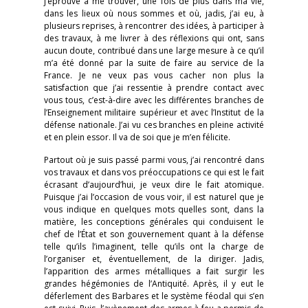
j’éprouve à me trouver, une fois de plus dans ma vie,
dans les lieux où nous sommes et où, jadis, j’ai eu, à
plusieurs reprises, à rencontrer des idées, à participer à
des travaux, à me livrer à des réflexions qui ont, sans
aucun doute, contribué dans une large mesure à ce qu’il
m’a été donné par la suite de faire au service de la
France. Je ne veux pas vous cacher non plus la
satisfaction que j’ai ressentie à prendre contact avec
vous tous, c’est-à-dire avec les différentes branches de
l’Enseignement militaire supérieur et avec l’Institut de la
défense nationale. J’ai vu ces branches en pleine activité
et en plein essor. Il va de soi que je m’en félicite.
Partout où je suis passé parmi vous, j’ai rencontré dans
vos travaux et dans vos préoccupations ce qui est le fait
écrasant d’aujourd’hui, je veux dire le fait atomique.
Puisque j’ai l’occasion de vous voir, il est naturel que je
vous indique en quelques mots quelles sont, dans la
matière, les conceptions générales qui conduisent le
chef de l’État et son gouvernement quant à la défense
telle qu’ils l’imaginent, telle qu’ils ont la charge de
l’organiser et, éventuellement, de la diriger. Jadis,
l’apparition des armes métalliques a fait surgir les
grandes hégémonies de l’Antiquité. Après, il y eut le
déferlement des Barbares et le système féodal qui s’en