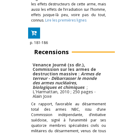
les effets destructeurs de cette arme, mais
aussi les effets de l’irradiation sur l’homme,
effets jusque-là peu, voire pas du tout,
connus.
Lire les premières lignes
p. 181-186
Recensions
Venance Journé (ss dir.),
Commission sur les armes de
destruction massive :
Armes de
terreur - Débarrasser le monde
des armes nucléaires,
biologiques et chimiques
;
L'Harmattan, 2010 ; 250 pages -
Alain Joxe
Ce rapport, favorable au désarmement
total des armes NBC, issu d’une
Commission indépendante, d’initiative
suédoise, signé à l’unanimité par ses
quatorze membres spécialistes civils ou
militaires du désarmement, venus de tous