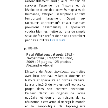
raisonnablement érudit, aura tôt fait de
survoler l’essentiel de l’histoire et de
l’évolution d’une des activités majeures de
l’humanité, s’étriper. Descriptions et faits
l’emportent largement. Quant aux
raccourcis approximatifs et aux quelques
prévisions hasardeuses, le spécialiste
voudra bien les mettre au rang du simple
souci de faire bref et de ne pas encombrer
par des subtilités.
Lire la suite
p. 193-194
Paul Villatoux :
6 août 1945 -
Hiroshima
; L'esprit du Livre,
2009 ; 96 pages, 125 photos -
Alexandre Alexieff
L’histoire du
Projet Manhattan
est traitée
avec brio par Paul Villatoux, docteur en
histoire et spécialiste en histoire militaire.
Le grand intérêt du livre est qu’il replace ce
projet dans son contexte historique.
L’auteur décrit les origines de l’arme
nucléaire et donne les raisons de sa
réalisation. Cette arme allait régir le monde
et la géopolitique de l’après-guerre