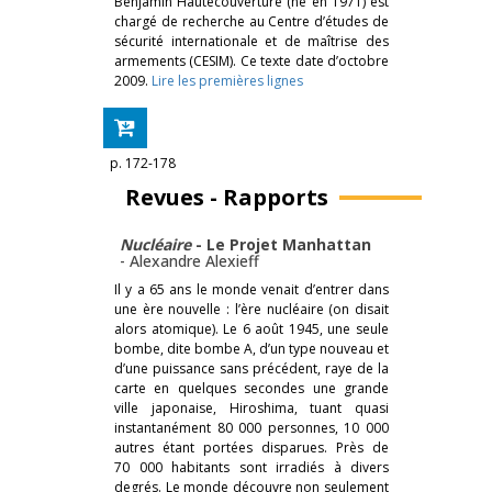
Benjamin Hautecouverture (né en 1971) est
chargé de recherche au Centre d’études de
sécurité internationale et de maîtrise des
armements (CESIM). Ce texte date d’octobre
2009.
Lire les premières lignes
p. 172-178
Revues - Rapports
Nucléaire
- Le Projet Manhattan
-
Alexandre Alexieff
Il y a 65 ans le monde venait d’entrer dans
une ère nouvelle : l’ère nucléaire (on disait
alors atomique). Le 6 août 1945, une seule
bombe, dite bombe A, d’un type nouveau et
d’une puissance sans précédent, raye de la
carte en quelques secondes une grande
ville japonaise, Hiroshima, tuant quasi
instantanément 80 000 personnes, 10 000
autres étant portées disparues. Près de
70 000 habitants sont irradiés à divers
degrés. Le monde découvre non seulement