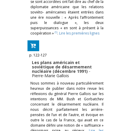
se sont accordées ont fait dire au chef de la
diplomatie américaine que les relations
soviéto- américaines étaient entrées dans
une ère nouvelle : « Après l’affrontement
puis le dialogue », les deux
superpuissances « en sont à présent à la
(1)
coopération »
.
Lire les premières lignes
p. 122-127
Les plans américain et
soviétique de désarmement
nucléaire (décembre 1991)
-
Pierre-Marie Gallois
Nous sommes à nouveau particulièrement
heureux de publier dans notre revue les
réflexions du général Pierre Gallois sur les
intentions de MM. Bush et Gorbatchev
concernant le désarmement nucléaire. Il
nous décrit parfaitement les arrière-
pensées de l’un et de l’autre, et évoque en
outre le cas de la France, qui avait en ce
domaine défini une notion de « suffisance »
désormais prise au sérieux.
Lire les