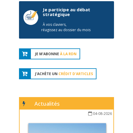
Je participe au débat
stratégique
À vos claviers,
réagissez au dossier du mois
JE M'ABONNE
À LA RDN
J'ACHÈTE UN
CRÉDIT D'ARTICLES
Actualités
04-08-2026