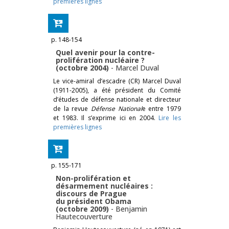
premières lignes
p. 148-154
Quel avenir pour la contre-
prolifération nucléaire ?
(octobre 2004)
-
Marcel Duval
Le vice-amiral d’escadre (CR) Marcel Duval
(1911-2005), a été président du Comité
d’études de défense nationale et directeur
de la revue
Défense National
e entre 1979
et 1983. Il s’exprime ici en 2004.
Lire les
premières lignes
p. 155-171
Non-prolifération et
désarmement nucléaires :
discours de Prague
du président Obama
(octobre 2009)
-
Benjamin
Hautecouverture