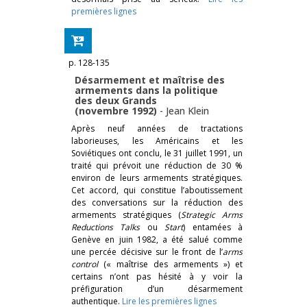
premières lignes
p. 128-135
Désarmement et maîtrise des
armements dans la politique
des deux Grands
(novembre 1992)
-
Jean Klein
Après neuf années de tractations
laborieuses, les Américains et les
Soviétiques ont conclu, le 31 juillet 1991, un
traité qui prévoit une réduction de 30 %
environ de leurs armements stratégiques.
Cet accord, qui constitue l’aboutissement
des conversations sur la réduction des
armements stratégiques (
Strategic Arms
Reductions Talks
ou
Start
) entamées à
Genève en juin 1982, a été salué comme
une percée décisive sur le front de l’
arms
control
(« maîtrise des armements ») et
certains n’ont pas hésité à y voir la
préfiguration d’un désarmement
authentique.
Lire les premières lignes