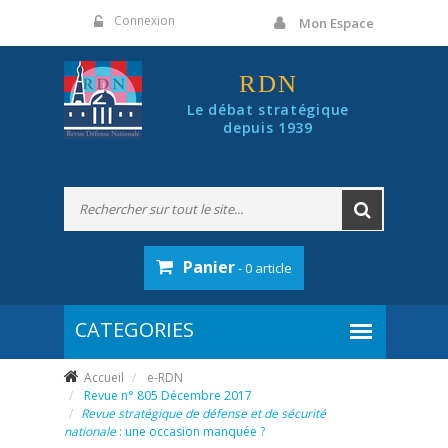
Panneau de gestion des cookies
Connexion
Mon Espace
RDN
Le débat stratégique
depuis 1939
Panier
- 0 article
Accueil
e-RDN
Revue n° 805 Décembre 2017
Revue stratégique de défense et de sécurité
nationale
: une occasion manquée ?