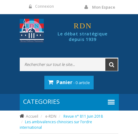
Panneau de gestion des cookies
Connexion
Mon Espace
RDN
Le débat stratégique
depuis 1939
Panier
- 0 article
Accueil
e-RDN
Revue n° 811 Juin 2018
Les ambivalences chinoises sur l’ordre
international