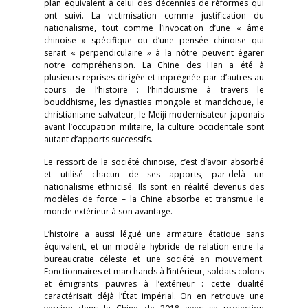
plan équivalent à celui des décennies de réformes qui
ont suivi. La victimisation comme justification du
nationalisme, tout comme l’invocation d’une « âme
chinoise » spécifique ou d’une pensée chinoise qui
serait « perpendiculaire » à la nôtre peuvent égarer
notre compréhension. La Chine des Han a été à
plusieurs reprises dirigée et imprégnée par d’autres au
cours de l’histoire : l’hindouisme à travers le
bouddhisme, les dynasties mongole et mandchoue, le
christianisme salvateur, le Meiji modernisateur japonais
avant l’occupation militaire, la culture occidentale sont
autant d’apports successifs.
Le ressort de la société chinoise, c’est d’avoir absorbé
et utilisé chacun de ses apports, par-delà un
nationalisme ethnicisé. Ils sont en réalité devenus des
modèles de force – la Chine absorbe et transmue le
monde extérieur à son avantage.
L’histoire a aussi légué une armature étatique sans
équivalent, et un modèle hybride de relation entre la
bureaucratie céleste et une société en mouvement.
Fonctionnaires et marchands à l’intérieur, soldats colons
et émigrants pauvres à l’extérieur : cette dualité
caractérisait déjà l’État impérial. On en retrouve une