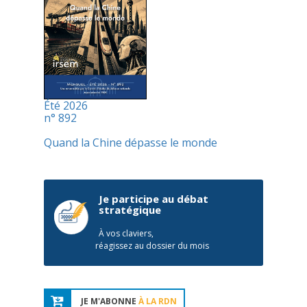
Été 2026
n° 892
Quand la Chine dépasse le monde
Je participe au débat
stratégique
À vos claviers,
réagissez au dossier du mois
JE M'ABONNE
À LA RDN