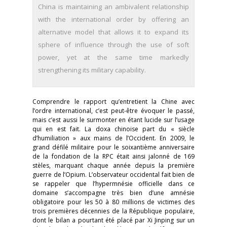
China is maintaining an ambivalent relationship
with the international order by offering an
alternative model that allows it to expand its
sphere of influence through the use of soft
power, yet at the same time markedly
strengthening its military capability.
Comprendre le rapport qu’entretient la Chine avec
l’ordre international, c’est peut-être évoquer le passé,
mais c’est aussi le surmonter en étant lucide sur l’usage
qui en est fait. La doxa chinoise part du « siècle
d’humiliation » aux mains de l’Occident. En 2009, le
grand défilé militaire pour le soixantième anniversaire
de la fondation de la RPC était ainsi jalonné de 169
stèles, marquant chaque année depuis la première
guerre de l’Opium. L’observateur occidental fait bien de
se rappeler que l’hypermnésie officielle dans ce
domaine s’accompagne très bien d’une amnésie
obligatoire pour les 50 à 80 millions de victimes des
trois premières décennies de la République populaire,
dont le bilan a pourtant été placé par Xi Jinping sur un