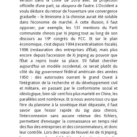
version dans la Chine de 2018 avec sa projection
officielle d’une part, sa
diaspora
de l’autre. L’Occident a
voulu déduire du retour de l’ouverture une convergence
graduelle – le léninisme à la chinoise aurait été soluble
dans l’économie de marché. À cette illusion, il faut
opposer, par exemple, les 131 mentions du Parti
communiste chinois par Xi Jinping tout au long de son
e
discours au 19
congrès du PCC. Et sur le plan
économique, c’est depuis 1994 (recentralisation fiscale),
1998 (restauration des entreprises d’État), mais plus
encore depuis l’accession de Xi Jinping au pouvoir que
l’État a repris toute sa place. S’il fallait chercher
aujourd’hui un modèle occidental, ce serait plutôt du
côté du
big government
fédéral américain des années
1950 : des autoroutes ouvrant le grand Ouest à
l’intégration de la recherche et du développement civil
et militaire, en passant par le conformisme social et
idéologique, bien sûr cent fois plus martelé en Chine, les
parallèles sont nombreux. Et si nous avons tous cru que
l’ère du planisme à la soviétique était dépassée, il faut
savoir que l’essor rapide du
big data
chinois,
l’interconnexion sans aucune retenue des fichiers,
permettent d’envisager la connaissance en temps réel
des flux des entreprises et des consommateurs, et donc
leur contrôle. Lors des vœux de Nouvel An de Xi Jinping,