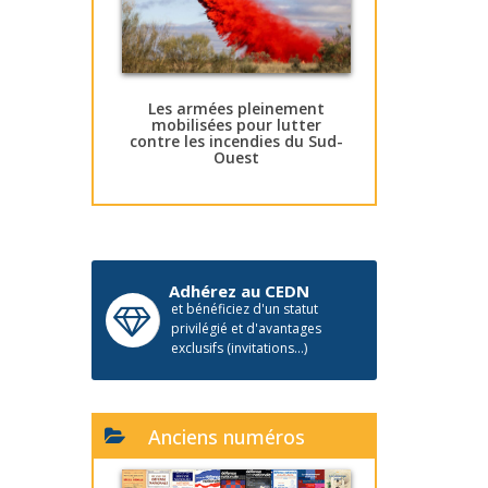
Les armées pleinement
mobilisées pour lutter
contre les incendies du Sud-
Ouest
Adhérez au CEDN
et bénéficiez d'un statut
privilégié et d'avantages
exclusifs (invitations...)
Anciens numéros