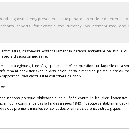
iderable growth, being presented as the panacea to nuclear deterrence. 
echnical aspects (for example, the currently low intercept rate) and po
imissiles, c’est-à-dire essentiellement la défense antimissile balistique du 
 avec la dissuasion nucléaire.
erelles stratégiques, il ne s’agit pas moins d’une question sur laquelle on a s
rfaitement coexister avec la dissuasion, et sa dimension politique est au m
apport coût/efficacité est le vrai critère de choix.
ues
s notions presque philosophiques : l’épée contre le bouclier, l’offensive 
 ancien, qui a commencé dès la fin des années 1940. Il débute véritablement aux 
que des premiers missiles sol-sol et des premières défenses stratégiques.