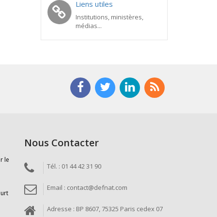
Liens utiles
Institutions, ministères,
médias...
Nous Contacter
r le
Tél. : 01 44 42 31 90
Email : contact@defnat.com
ourt
Adresse : BP 8607, 75325 Paris cedex 07