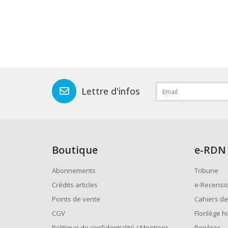
Lettre d'infos
Boutique
e
-RDN
Abonnements
Tribune
Crédits articles
e-Recensi
Points de vente
Cahiers de
CGV
Florilège h
Politique de confidentialité / Mentions
Repères