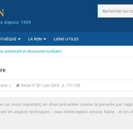
N
e depuis 1939
IOTHÈQUE
LA RDN
LIENS UTILES
e antimissile et dissuasion nucléaire
ire
éaire »
Revue n° 811 Juin 2018
- p. 117-126
es un essor important, en étant présentée comme la panacée par rappo
ant les aspects techniques – taux d’interception encore faible – et les o