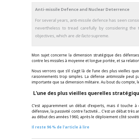
Anti-missile Defence and Nuclear Deterrence
For several years, anti-missile defence has seen cons
nevertheless to tread carefully by considering the t
objectives, which are
de facto
supreme.
Mon sujet concerne la dimension stratégique des défenses ant
contre les missiles à moyenne et longue portée, et sa relation
Nous verrons que s’il s’agit là de l’une des plus vieilles qu
raisonnements trop simples. La défense antimissile peut pa
importante que sa dimension militaire. Au bout du compte, le r
L’une des plus vieilles querelles stratégiq
C’est apparemment un débat d’experts, mais il touche à de
défensive, la passivité contre l’activité… C’est un débat très
au début des années 1960, après le déploiement côté soviéti
Il reste 96 % de l'article à lire