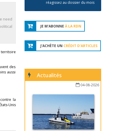
réagissez au dossier du mois
We need
litical
JE M'ABONNE
À LA RDN
J'ACHÈTE UN
CRÉDIT D'ARTICLES
territoire
ouvent des
oins aussi
Actualités
04-08-2026
contre la
États-Unis