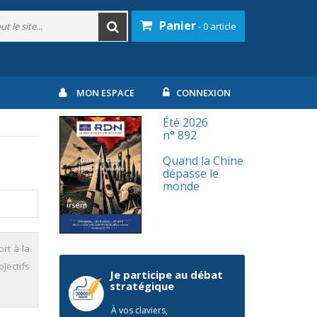
Panier
- 0 article
MON ESPACE
CONNEXION
Été 2026
n° 892
Quand la Chine
dépasse le
monde
rt à la
bjectifs
Je participe au débat
stratégique
À vos claviers,