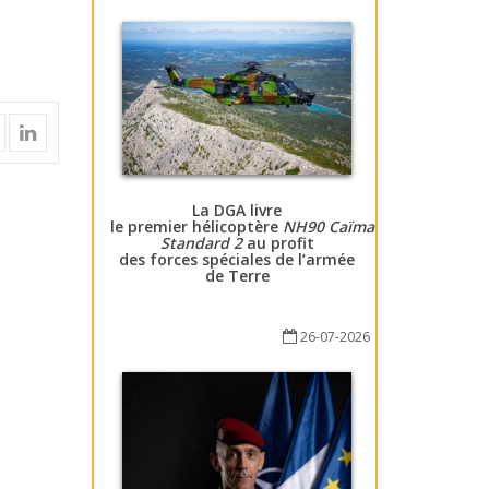
La DGA livre
le premier hélicoptère
NH90 Caïman
Standard 2
au profit
des forces spéciales de l’armée
de Terre
26-07-2026