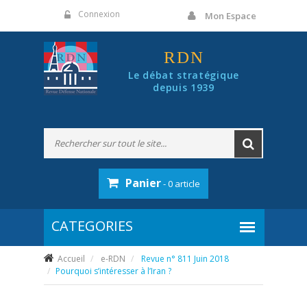
Panneau de gestion des cookies
Connexion
Mon Espace
RDN
Le débat stratégique
depuis 1939
Panier
- 0 article
Accueil
e-RDN
Revue n° 811 Juin 2018
Pourquoi s’intéresser à l’Iran ?