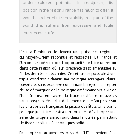
under-exploited potential. In readjusting its
position in the region, France has much to offer. It
would also benefit from stability in a part of the
world that suffers from excessive and futile
internecine strife.
L’Iran a l’ambition de devenir une puissance régionale
du Moyen-Orient reconnue et respectée. La France et
l’Union européenne ont l’opportunité de faire un retour
dans cette région où leur présence s’est amenuisée au
fil des dernières décennies. Ce retour est possible à une
triple condition : définir une politique étrangère claire,
ouverte et sans exclusive concernant la région ; accepter
de se démarquer de la politique américaine vis-à-vis de
l’Iran (remise en cause du traité nucléaire, nouvelles
sanctions) et s’affranchir de la menace que fait peser sur
les entreprises françaises la justice des États-Unis par la
pratique judiciaire d’extra-territorialité ; développer une
série de projets s’inscrivant dans la durée permettant
de tisser des liens économiques solides.
En coopération avec les pays de l’UE, il revient à la