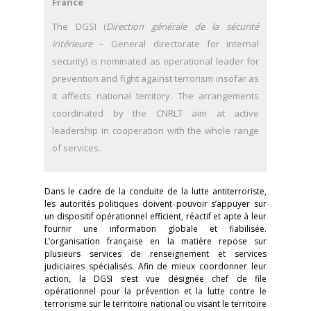
France
The DGSI (
Direction générale de la sécurité
intérieure
– General directorate for internal
security) is nominated as operational leader for
prevention and fight against terrorism insofar as
it affects national territory. The arrangements
coordinated by the CNRLT aim at active
leadership in cooperation with the whole range
of services.
Dans le cadre de la conduite de la lutte antiterroriste,
les autorités politiques doivent pouvoir s’appuyer sur
un dispositif opérationnel efficient, réactif et apte à leur
fournir une information globale et fiabilisée.
L’organisation française en la matière repose sur
plusieurs services de renseignement et services
judiciaires spécialisés. Afin de mieux coordonner leur
action, la DGSI s’est vue désignée chef de file
opérationnel pour la prévention et la lutte contre le
terrorisme sur le territoire national ou visant le territoire