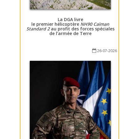
La DGA livre
le premier hélicoptère
NH90 Caïman
Standard 2
au profit des forces spéciales
de l’armée de Terre
26-07-2026