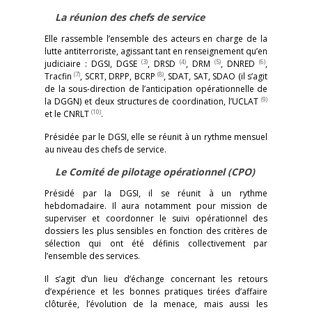
La réunion des chefs de service
Elle rassemble l’ensemble des acteurs en charge de la
lutte antiterroriste, agissant tant en renseignement qu’en
(3)
(4)
(5)
(6)
judiciaire : DGSI, DGSE
, DRSD
, DRM
, DNRED
,
(7)
(8)
Tracfin
, SCRT, DRPP, BCRP
, SDAT, SAT, SDAO (il s’agit
de la sous-direction de l’anticipation opérationnelle de
(9)
la DGGN) et deux structures de coordination, l’UCLAT
(10)
et le CNRLT
.
Présidée par le DGSI, elle se réunit à un rythme mensuel
au niveau des chefs de service.
Le Comité de pilotage opérationnel (CPO)
Présidé par la DGSI, il se réunit à un rythme
hebdomadaire. Il aura notamment pour mission de
superviser et coordonner le suivi opérationnel des
dossiers les plus sensibles en fonction des critères de
sélection qui ont été définis collectivement par
l’ensemble des services.
Il s’agit d’un lieu d’échange concernant les retours
d’expérience et les bonnes pratiques tirées d’affaire
clôturée, l’évolution de la menace, mais aussi les