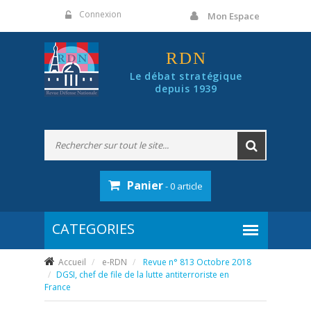
Panneau de gestion des cookies
Connexion
Mon Espace
RDN
Le débat stratégique
depuis 1939
Panier
- 0 article
Accueil
e-RDN
Revue n° 813 Octobre 2018
DGSI, chef de file de la lutte antiterroriste en
France