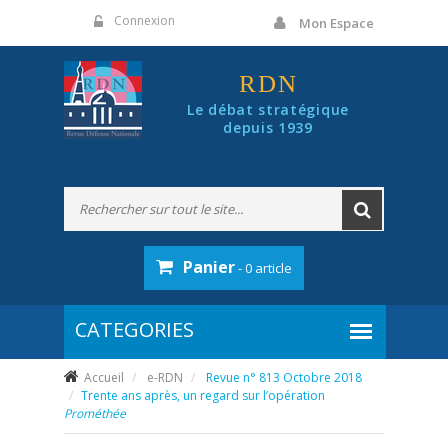
Panneau de gestion des cookies
Connexion
Mon Espace
RDN
Le débat stratégique
depuis 1939
Panier
- 0 article
Accueil
e-RDN
Revue n° 813 Octobre 2018
Trente ans après, un regard sur l’opération
Prométhée