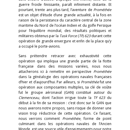
guerre froide finissante, paraît infiniment distante. Et
pourtant, trente ans plus tard, l’aventure de
Prométhée
est un objet d’étude d’une grande actualité, à la fois en
raison de la persistance du caractère central de la zone
maritime du Nord de l’océan Indien et du golfe Persique
pour l’équilibre mondial, des résultats politiques et
militaires obtenus par la
Task Force
(
TF
)
623
durant cette
opération de grande envergure et enfin de la place qu’y
a occupé le porte-avions.
Sans prétendre retracer avec exhaustivité cette
opération qui impliqua une grande partie de la flotte
française dans des missions variées, nous nous
attacherons ici à remettre en perspective
Prométhée
dans la généalogie des opérations navales françaises
d’hier et d’aujourd’hui. Par ailleurs, si
Prométhée
fut une
opération aux composantes multiples, sa clé de voûte
fut le groupe aéronaval (GAN) constitué autour du
Clemenceau
, dont l’action irrigue toute la
TF 623
du
début à la fin de sa mission : c’est donc sur le GAN que
nous axerons notre propos, sans risque de donner une
vision trop réductrice de cette opération. Ce faisant,
nous verrons comment
Prométhée
, forme de point
culminant dans les opérations navales de l’Ancien
Monde, est une source utile d’enseignements pour notre