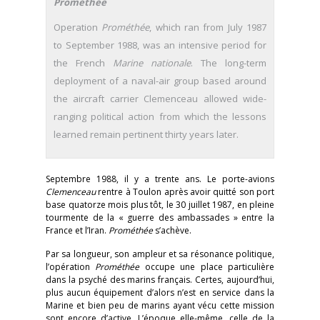
Prométhée
Operation
Prométhée
, which ran from July 1987
to September 1988, was an intensive period for
the French
Marine nationale
. The long-term
deployment of a naval-air group based around
the aircraft carrier Clemenceau allowed wide-
ranging political action from which the lessons
learned remain pertinent thirty years later.
Septembre 1988, il y a trente ans. Le porte-avions
Clemenceau
rentre à Toulon après avoir quitté son port
base quatorze mois plus tôt, le 30 juillet 1987, en pleine
tourmente de la « guerre des ambassades » entre la
France et l’Iran.
Prométhée
s’achève.
Par sa longueur, son ampleur et sa résonance politique,
l’opération
Prométhée
occupe une place particulière
dans la psyché des marins français. Certes, aujourd’hui,
plus aucun équipement d’alors n’est en service dans la
Marine et bien peu de marins ayant vécu cette mission
sont encore d’active. L’époque elle-même, celle de la