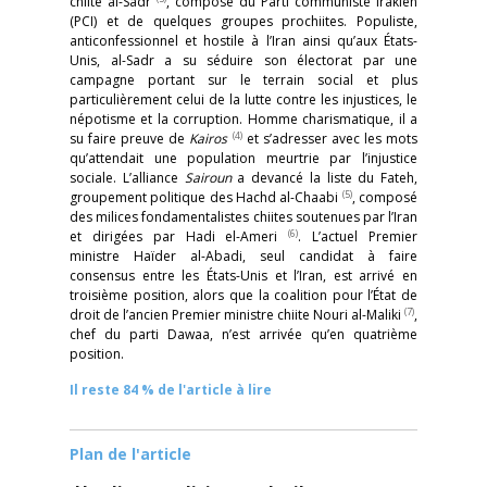
chiite al-Sadr
, composé du Parti communiste irakien
(PCI) et de quelques groupes prochiites. Populiste,
anticonfessionnel et hostile à l’Iran ainsi qu’aux États-
Unis, al-Sadr a su séduire son électorat par une
campagne portant sur le terrain social et plus
particulièrement celui de la lutte contre les injustices, le
népotisme et la corruption. Homme charismatique, il a
(4)
su faire preuve de
Kairos
et s’adresser avec les mots
qu’attendait une population meurtrie par l’injustice
sociale. L’alliance
Sairoun
a devancé la liste du Fateh,
(5)
groupement politique des Hachd al-Chaabi
, composé
des milices fondamentalistes chiites soutenues par l’Iran
(6)
et dirigées par Hadi el-Ameri
. L’actuel Premier
ministre Haïder al-Abadi, seul candidat à faire
consensus entre les États-Unis et l’Iran, est arrivé en
troisième position, alors que la coalition pour l’État de
(7)
droit de l’ancien Premier ministre chiite Nouri al-Maliki
,
chef du parti Dawaa, n’est arrivée qu’en quatrième
position.
Il reste 84 % de l'article à lire
Plan de l'article