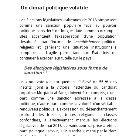
Un climat politique volatile
Les élections législatives irakiennes de 2018 s’imposent
comme une sanction populaire face au pouvoir
politique considéré de longue date comme corrompu.
Elles accentuent l’exaspération d’une population
désabusée par l’incurie de l’
establishment
politico-
religieux et génèrent une situation institutionnelle
complexe et fragile permettant aux États-Unis de
continuer à exercer leur tutelle sur le pays.
Des élections législatives sous forme de
(1)
sanction
(2)
Le « non-vote » historiquement
élevé de 55 % des
inscrits, joint à la victoire inattendue du candidat
populiste Moqtada al-Sadr, doivent être compris, d’une
part, comme une sanction adressée à la classe
politique, d’autre part, comme la volonté d’un véritable
renouveau politique. L’expression du désenchantement
profond des Irakiens, toutes religions et classes
confondues, a effectivement marqué les élections
législatives de mai 2018. Le vainqueur surprise a été le
parti politique
Sairoun
, « En Marche », mené par le clerc
(3)