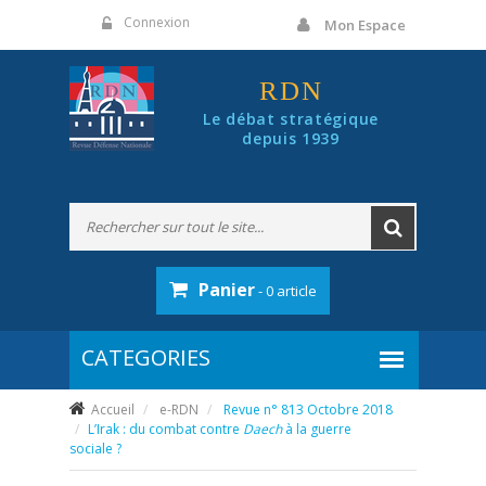
Panneau de gestion des cookies
Connexion
Mon Espace
RDN
Le débat stratégique
depuis 1939
Panier
- 0 article
Accueil
e-RDN
Revue n° 813 Octobre 2018
L’Irak : du combat contre
Daech
à la guerre
sociale ?