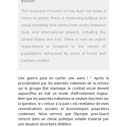
Battle?
The conquest of Daesh in Iraq does not mean a
return to peace: there is continuing political and
social instability that stems from rivalry between
local and international players, including the
United States and Iran. There is now an urgent
requirement to respond to the needs of
populations exhausted by years of brutal and
barbaric conflict.
Une guerre peut en cacher une autre !
*
Après la
proclamation par les autorités irakiennes de la victoire
sur le groupe État islamique, le combat social devient
aujourd’hui en Irak un mode d’affrontement majeur.
Bien que les autorités irakiennes se veulent discrètes sur
la question, le « retour à la paix » est révélateur de vives
revendications sociales et économiques jusqu’alors
contenues. Nous verrons que l’époque
post
-
Daech
s’inscrit dans un climat politique volatile traversé par
une situation sécuritaire délétère.