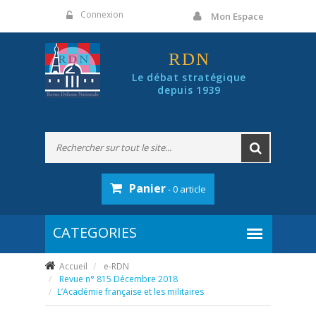
Panneau de gestion des cookies
Connexion
Mon Espace
RDN
Le débat stratégique
depuis 1939
Panier
- 0 article
Accueil
e-RDN
Revue n° 815 Décembre 2018
L’Académie française et les militaires