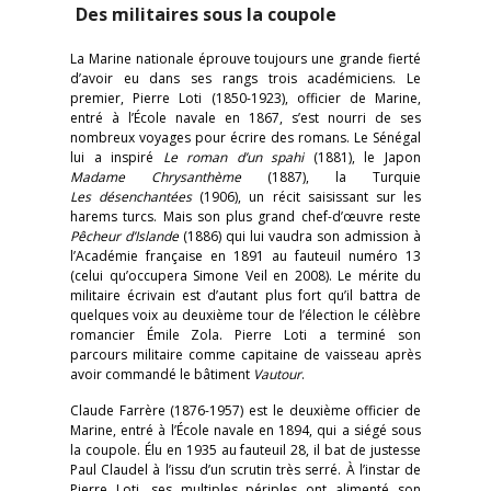
Des militaires sous la coupole
La Marine nationale éprouve toujours une grande fierté
d’avoir eu dans ses rangs trois académiciens. Le
premier, Pierre Loti (1850-1923), officier de Marine,
entré à l’École navale en 1867, s’est nourri de ses
nombreux voyages pour écrire des romans. Le Sénégal
lui a inspiré
Le roman
d’un spahi
(1881), le Japon
Madame Chrysanthème
(1887), la Turquie
Les désenchantées
(1906), un récit saisissant sur les
harems turcs. Mais son plus grand chef-d’œuvre reste
Pêcheur d’Islande
(1886) qui lui vaudra son admission à
l’Académie française en 1891 au fauteuil numéro 13
(celui qu’occupera Simone Veil en 2008). Le mérite du
militaire écrivain est d’autant plus fort qu’il battra de
quelques voix au deuxième tour de l’élection le célèbre
romancier Émile Zola. Pierre Loti a terminé son
parcours militaire comme capitaine de vaisseau après
avoir commandé le bâtiment
Vautour
.
Claude Farrère (1876-1957) est le deuxième officier de
Marine, entré à l’École navale en 1894, qui a siégé sous
la coupole. Élu en 1935 au fauteuil 28, il bat de justesse
Paul Claudel à l’issu d’un scrutin très serré. À l’instar de
Pierre Loti, ses multiples périples ont alimenté son