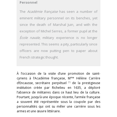
Personnel
The
Académie française
has seen a number of
eminent military personnel on its benches, yet
since the death of Marshal Juin, and with the
exception of Michel Serres, a former pupil at the
École navale
, military experience is no longer
represented. This seems a pity, particularly since
officers are now putting pen to paper about
French strategic thought.
À l’occasion de la visite d’une promotion de saint-
me
cyriens à l’Académie française, M
Hélène Carrère
(1)
d’Encausse, secrétaire perpétuel
de la prestigieuse
institution créée par Richelieu en 1635, a déploré
l’absence de militaires dans ce haut lieu de la culture.
Pourtant, jusqu’à une époque récente, l’armée française
a souvent été représentée sous la coupole par des
personnalités qui ont su mêler une carrière sous les
armes et une œuvre littéraire.