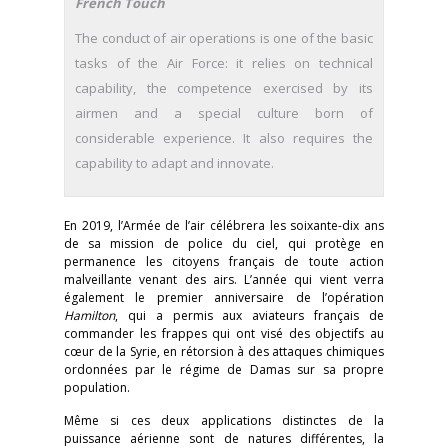
French Touch
The conduct of air operations is one of the basic
tasks of the Air Force: it relies on technical
capability, the competence exercised by its
airmen and a special culture born of
considerable experience. It also requires the
capability to adapt and innovate.
En 2019, l’Armée de l’air célébrera les soixante-dix ans
de sa mission de police du ciel, qui protège en
permanence les citoyens français de toute action
malveillante venant des airs. L’année qui vient verra
également le premier anniversaire de l’opération
Hamilton
, qui a permis aux aviateurs français de
commander les frappes qui ont visé des objectifs au
cœur de la Syrie, en rétorsion à des attaques chimiques
ordonnées par le régime de Damas sur sa propre
population.
Même si ces deux applications distinctes de la
puissance aérienne sont de natures différentes, la