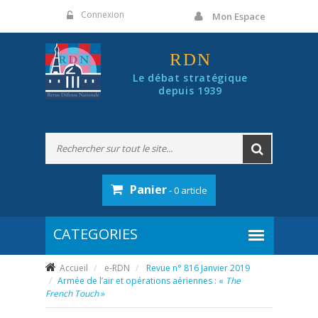
Panneau de gestion des cookies
Connexion
Mon Espace
RDN
Le débat stratégique
depuis 1939
Panier
- 0 article
Accueil
e-RDN
Revue n° 816 Janvier 2019
Armée de l’air et opérations aériennes : «
The
French Touch
»