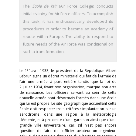
The
École de l’air
(Air Force College) conducts
initial training for Air Force officers. To accomplish
this task, it has enthusiastically developed its
procedures in order to become an academy of
repute within Europe. The ability to respond to
future needs of the Air Force was conditional on
such a transformation.
er
Le 1
avril 1933, le président de la République Albert
Lebrun signe un décret ministériel qui fait de l’Armée de
l’air une armée à part entière tandis que la loi du
2 juillet 1934, fixant son organisation, marque son acte
de naissance. Les officiers servant au sein de cette
nouvelle armée sont désormais formés dans une école
qui lui est propre. Le site géographique accueillant cette
école doit respecter trois critères : implantation sur un
aérodrome, dans une région à la météorologie
clémente, et à proximité d’une garnison ainsi que d’une
grande ville universitaire, car, s’il n’est pas encore
question de faire de l’officier aviateur un ingénieur,