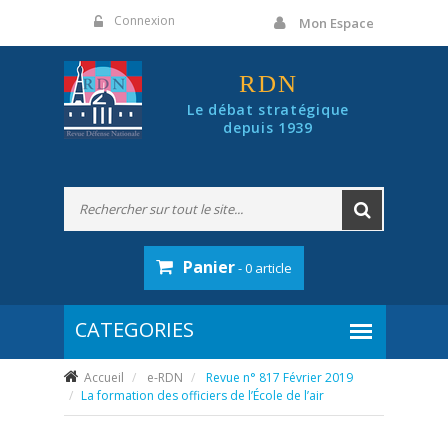
Panneau de gestion des cookies
Connexion
Mon Espace
RDN
Le débat stratégique
depuis 1939
Panier
- 0 article
Accueil
e-RDN
Revue n° 817 Février 2019
La formation des officiers de l’École de l’air