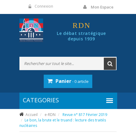
Panneau de gestion des cookies
Connexion
Mon Espace
RDN
Le débat stratégique
depuis 1939
Panier
- 0 article
Accueil
e-RDN
Revue n° 817 Février 2019
Le bon, la brute et le truand : lecture des traités
nucléaires