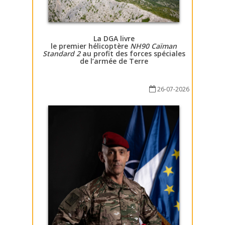
La DGA livre
le premier hélicoptère
NH90 Caïman
Standard 2
au profit des forces spéciales
de l’armée de Terre
26-07-2026