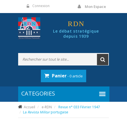
Panneau de gestion des cookies
Connexion
Mon Espace
RDN
Le débat stratégique
depuis 1939
Panier
- 0 article
Accueil
e-RDN
Revue n° 033 Février 1947
La
Revista Militar
portugaise