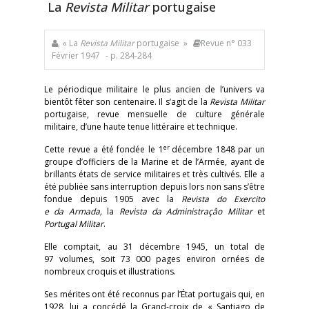
La
Revista Militar
portugaise
, « La
Revista Militar
portugaise »
Revue n° 033
Février 1947
- p. 284-284
Le périodique militaire le plus ancien de l’univers va
bientôt fêter son centenaire. Il s’agit de la
Revista Militar
portugaise, revue mensuelle de culture générale
militaire, d’une haute tenue littéraire et technique.
er
Cette revue a été fondée le 1
décembre 1848 par un
groupe d’officiers de la Marine et de l’Armée, ayant de
brillants états de service militaires et très cultivés. Elle a
été publiée sans interruption depuis lors non sans s’être
fondue depuis 1905 avec la
Revista do Exercito
e da Armada,
la
Revista da Administraçâo Militar
et
Portugal Militar
.
Elle comptait, au 31 décembre 1945, un total de
97 volumes, soit 73 000 pages environ ornées de
nombreux croquis et illustrations.
Ses mérites ont été reconnus par l’État portugais qui, en
1928, lui a concédé la Grand-croix de « Santiago de