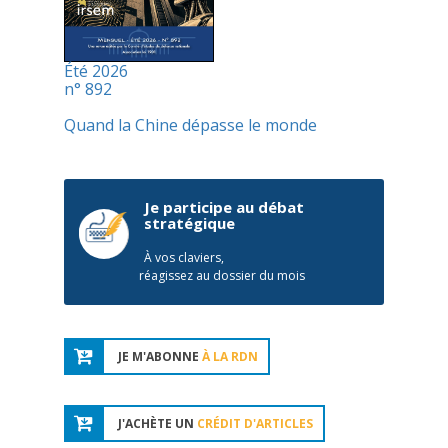
Été 2026
n° 892
Quand la Chine dépasse le monde
Je participe au débat
stratégique
À vos claviers,
réagissez au dossier du mois
JE M'ABONNE
À LA RDN
J'ACHÈTE UN
CRÉDIT D'ARTICLES