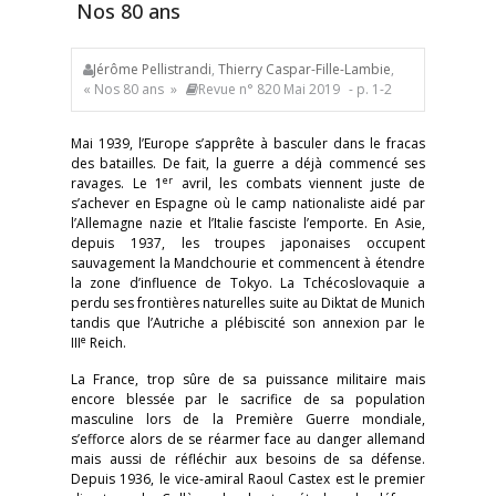
Nos 80 ans
Jérôme Pellistrandi
,
Thierry Caspar-Fille-Lambie
,
« Nos 80 ans »
Revue n° 820 Mai 2019
- p. 1-2
Mai 1939, l’Europe s’apprête à basculer dans le fracas
des batailles. De fait, la guerre a déjà commencé ses
er
ravages. Le 1
avril, les combats viennent juste de
s’achever en Espagne où le camp nationaliste aidé par
l’Allemagne nazie et l’Italie fasciste l’emporte. En Asie,
depuis 1937, les troupes japonaises occupent
sauvagement la Mandchourie et commencent à étendre
la zone d’influence de Tokyo. La Tchécoslovaquie a
perdu ses frontières naturelles suite au Diktat de Munich
tandis que l’Autriche a plébiscité son annexion par le
e
III
Reich.
La France, trop sûre de sa puissance militaire mais
encore blessée par le sacrifice de sa population
masculine lors de la Première Guerre mondiale,
s’efforce alors de se réarmer face au danger allemand
mais aussi de réfléchir aux besoins de sa défense.
Depuis 1936, le vice-amiral Raoul Castex est le premier