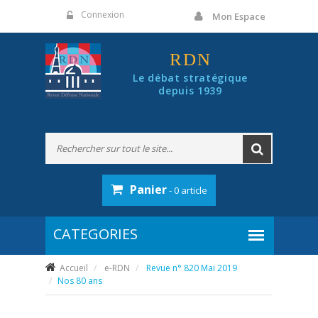
Panneau de gestion des cookies
Connexion
Mon Espace
RDN
Le débat stratégique
depuis 1939
Panier
- 0 article
Accueil
e-RDN
Revue n° 820 Mai 2019
Nos 80 ans