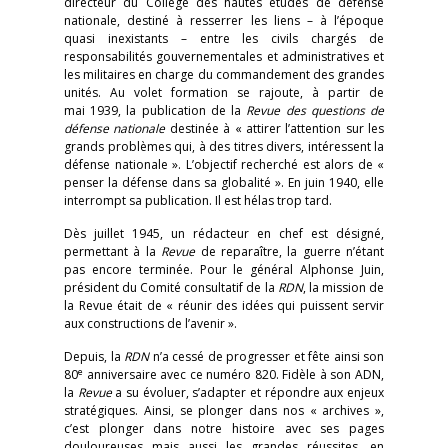
directeur du Collège des hautes études de défense
nationale, destiné à resserrer les liens – à l’époque
quasi inexistants – entre les civils chargés de
responsabilités gouvernementales et administratives et
les militaires en charge du commandement des grandes
unités. Au volet formation se rajoute, à partir de
mai 1939, la publication de la
Revue des questions de
défense nationale
destinée à « attirer l’attention sur les
grands problèmes qui, à des titres divers, intéressent la
défense nationale ». L’objectif recherché est alors de «
penser la défense dans sa globalité ». En juin 1940, elle
interrompt sa publication. Il est hélas trop tard.
Dès juillet 1945, un rédacteur en chef est désigné,
permettant à la
Revue
de reparaître, la guerre n’étant
pas encore terminée. Pour le général Alphonse Juin,
président du Comité consultatif de la
RDN
, la mission de
la Revue était de « réunir des idées qui puissent servir
aux constructions de l’avenir ».
Depuis, la
RDN
n’a cessé de progresser et fête ainsi son
e
80
anniversaire avec ce numéro 820. Fidèle à son ADN,
la
Revue
a su évoluer, s’adapter et répondre aux enjeux
stratégiques. Ainsi, se plonger dans nos « archives »,
c’est plonger dans notre histoire avec ses pages
douloureuses mais aussi les grandes réussites, en