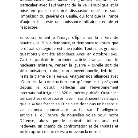
particulier avec l’avènement de la Ve République et la
mise en place de notre dissuasion nucléaire sous
l’impulsion du général de Gaulle, qui font que la France
d’aujourd’hui reste une puissance militaire crédible et
respectée.
Et contrairement à l’image d’Épinal de la « Grande
Muette », la RDN a démontré, et démontre toujours, que
le débat stratégique est une réalité. Toutes les grandes
questions y ont été abordées. Ainsi, en octobre 1945,
Castex publiait le premier article français sur le
nucléaire militaire. Penser la guerre – qu’elle soit de
décolonisation, froide, non conventionnelle, hybride –
reste la trame de la
Revue
. Analyser nos alliances avec
l’Otan et la construction européenne est prégnant
depuis le début. Réfléchir sur l’environnement
international irrigue les 820 numéros publiés. Ouvrir les
perspectives et préparer l’avenir construisent les étapes
que la
RDN
a franchies. Et ce n’est donc pas un hasard si
ce numéro anniversaire porte sur l’intelligence
artificielle, qui ouvre de nouvelles voies pour notre
Défense, alors que le contexte international est
redevenu un champ de confrontation et de rivalités et
où le rapport de force est à nouveau la norme.