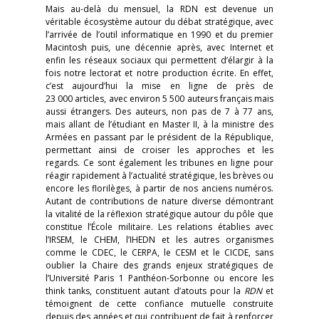
Mais au-delà du mensuel, la RDN est devenue un
véritable écosystème autour du débat stratégique, avec
l’arrivée de l’outil informatique en 1990 et du premier
Macintosh puis, une décennie après, avec Internet et
enfin les réseaux sociaux qui permettent d’élargir à la
fois notre lectorat et notre production écrite. En effet,
c’est aujourd’hui la mise en ligne de près de
23 000 articles, avec environ 5 500 auteurs français mais
aussi étrangers. Des auteurs, non pas de 7 à 77 ans,
mais allant de l’étudiant en Master II, à la ministre des
Armées en passant par le président de la République,
permettant ainsi de croiser les approches et les
regards. Ce sont également les tribunes en ligne pour
réagir rapidement à l’actualité stratégique, les brèves ou
encore les florilèges, à partir de nos anciens numéros.
Autant de contributions de nature diverse démontrant
la vitalité de la réflexion stratégique autour du pôle que
constitue l’École militaire. Les relations établies avec
l’IRSEM, le CHEM, l’IHEDN et les autres organismes
comme le CDEC, le CERPA, le CESM et le CICDE, sans
oublier la Chaire des grands enjeux stratégiques de
l’Université Paris 1 Panthéon-Sorbonne ou encore les
think tanks, constituent autant d’atouts pour la
RDN
et
témoignent de cette confiance mutuelle construite
depuis des années et qui contribuent de fait à renforcer