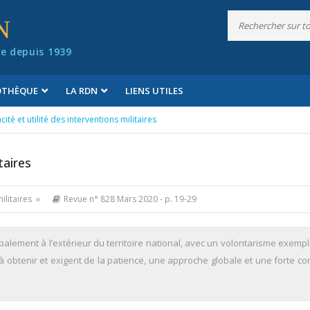
N
e depuis 1939
IOTHÈQUE
LA RDN
LIENS UTILES
acité et utilité des interventions militaires
taires
militaires »
Revue n° 828 Mars 2020
- p. 19-29
cipalement à l’extérieur du territoire national, avec un volontarisme exemp
 obtenir et exigent de la patience, une approche globale et une forte con