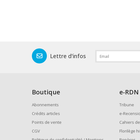
Lettre d'infos
Boutique
e
-RDN
Abonnements
Tribune
Crédits articles
e-Recensi
Points de vente
Cahiers de
CGV
Florilège h
Politique de confidentialité / Mentions
Repères