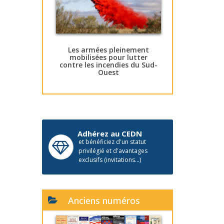
Les armées pleinement
mobilisées pour lutter
contre les incendies du Sud-
Ouest
Adhérez au CEDN
et bénéficiez d'un statut
privilégié et d'avantages
exclusifs (invitations...)
Anciens numéros