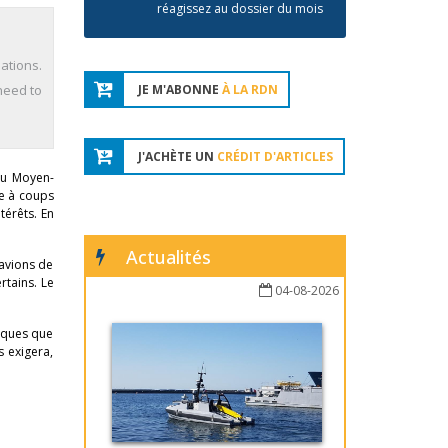
réagissez au dossier du mois
ations.
need to
JE M'ABONNE
À LA RDN
J'ACHÈTE UN
CRÉDIT D'ARTICLES
 du Moyen-
ite à coups
térêts. En
Actualités
avions de
rtains. Le
04-08-2026
tiques que
s exigera,