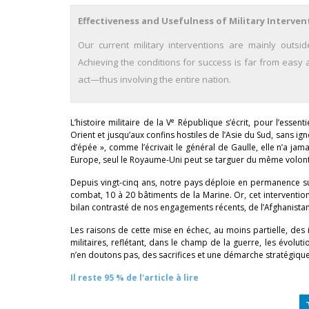
Effectiveness and Usefulness of Military Interven
Our current military interventions are mainly outs
Achieving the conditions for success is far from easy
act—thus involving the entire nation.
e
L’histoire militaire de la V
République s’écrit, pour l’essenti
Orient et jusqu’aux confins hostiles de l’Asie du Sud, sans i
d’épée », comme l’écrivait le général de Gaulle, elle n’a ja
Europe, seul le Royaume-Uni peut se targuer du même volon
Depuis vingt-cinq ans, notre pays déploie en permanence s
combat, 10 à 20 bâtiments de la Marine. Or, cet intervention
bilan contrasté de nos engagements récents, de l’Afghanistan au
Les raisons de cette mise en échec, au moins partielle, des 
militaires, reflétant, dans le champ de la guerre, les évolu
n’en doutons pas, des sacrifices et une démarche stratégiqu
Il reste 95 % de l'article à lire