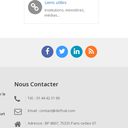
Liens utiles
Institutions, ministères,
médias...
Nous Contacter
r le
Tél. : 01 44 42 31 90
Email : contact@defnat.com
ourt
Adresse : BP 8607, 75325 Paris cedex 07