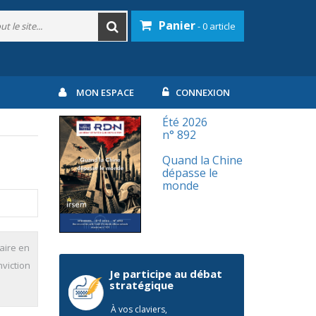
Panier
- 0 article
MON ESPACE
CONNEXION
Été 2026
n° 892
Quand la Chine
dépasse le
monde
laire en
viction
Je participe au débat
stratégique
À vos claviers,