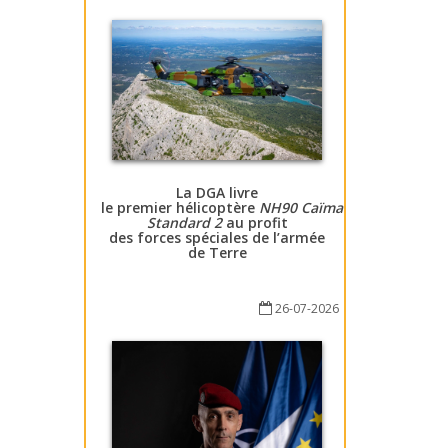
La DGA livre
le premier hélicoptère
NH90 Caïman
Standard 2
au profit
des forces spéciales de l’armée
de Terre
26-07-2026