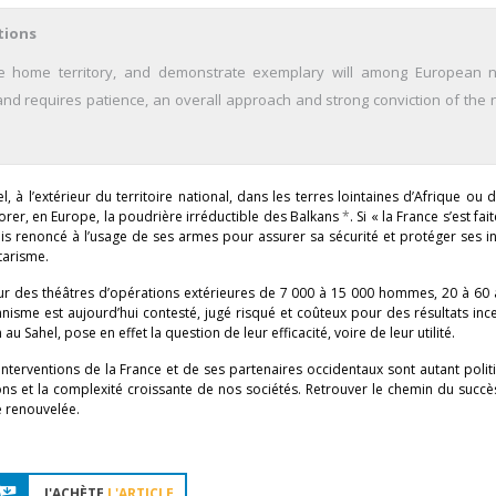
tions
ide home territory, and demonstrate exemplary will among European n
 and requires patience, an overall approach and strong conviction of the 
el, à l’extérieur du territoire national, dans les terres lointaines d’Afrique ou
gnorer, en Europe, la poudrière irréductible des Balkans
*
. Si « la France s’est fa
mais renoncé à l’usage de ses armes pour assurer sa sécurité et protéger ses in
tarisme.
ur des théâtres d’opérations extérieures de 7 000 à 15 000 hommes, 20 à 60 
nisme est aujourd’hui contesté, jugé risqué et coûteux pour des résultats ince
 Sahel, pose en effet la question de leur efficacité, voire de leur utilité.
interventions de la France et de ses partenaires occidentaux sont autant poli
tions et la complexité croissante de nos sociétés. Retrouver le chemin du succè
e renouvelée.
J'ACHÈTE
L'ARTICLE