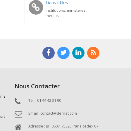
Liens utiles
Institutions, ministères,
médias...
Nous Contacter
r le
Tél. : 01 44 42 31 90
Email : contact@defnat.com
ourt
Adresse : BP 8607, 75325 Paris cedex 07