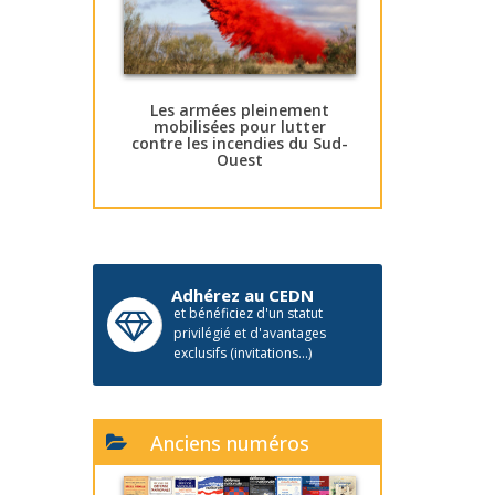
Les armées pleinement
mobilisées pour lutter
contre les incendies du Sud-
Ouest
Adhérez au CEDN
et bénéficiez d'un statut
privilégié et d'avantages
exclusifs (invitations...)
Anciens numéros