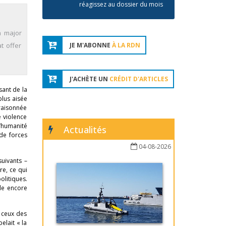
réagissez au dossier du mois
a major
t offer
JE M'ABONNE
À LA RDN
J'ACHÈTE UN
CRÉDIT D'ARTICLES
ssant de la
plus aisée
s raisonnée
e violence
l’humanité
Actualités
 de forces
04-08-2026
suivants –
re, ce qui
olitiques.
ble encore
à ceux des
elait « la