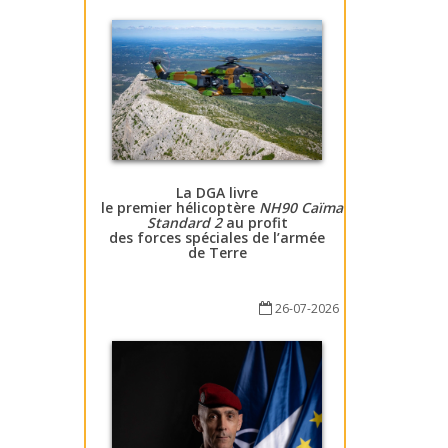
La DGA livre
le premier hélicoptère
NH90 Caïman
Standard 2
au profit
des forces spéciales de l’armée
de Terre
26-07-2026