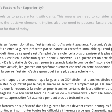
s Factors for Superiority?
els us to prepare for it with clarity. This means we need to consider 
ins the decisive element. It implies also the need to possess factors tha
t for that of today.
is sur l’avenir dont il est n’est jamais sûr qu’ils soient gagnants. Pourtant, s’agi
t. En effet, la guerre présente par sa nature un caractère immuable qui rend 
a définition de ce qu’elle est : l’emploi d’une violence la plus organisée et la plu
s. C’est bien la définition qu’en donne Clausewitz : « La guerre est un acte d
)
. » De la bataille de Qadesh, première grande bataille connue de l’histoire de 
nflits actuels, les guerres ont systématiquement consisté en cette opposition
(2)
la guerre n’est rien d’autre qu’un duel à une plus vaste échelle
».
e
grand risque de se tromper, que la guerre au XXI
siècle – et dans les siècles 
stes. Si ça n’était pas le cas, la guerre ne serait tout simplement plus la guer
s que le recours à la violence pour trancher certains de leurs différends p
e sagesse que l’on serait tenté de qualifier de « surhumaniste » tant elle sem
venu… après s’être fait attendre pendant plus de trois mille ans.
s facteurs de supériorité dans les guerres futures devront rester identiques 
continuer à surmonter toutes les difficultés inhérentes à ce que Clausewitz app