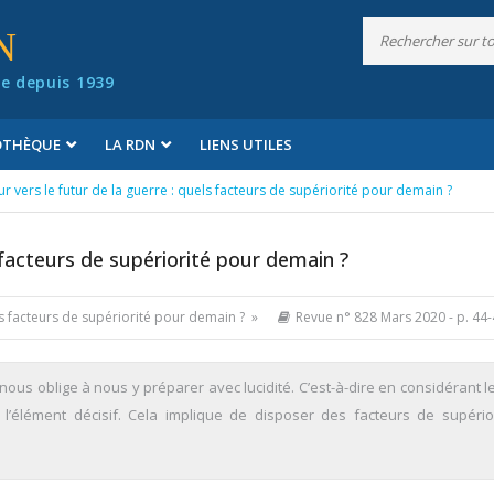
N
e depuis 1939
IOTHÈQUE
LA RDN
LIENS UTILES
r vers le futur de la guerre : quels facteurs de supériorité pour demain ?
 facteurs de supériorité pour demain ?
els facteurs de supériorité pour demain ? »
Revue n° 828 Mars 2020
- p. 44
nous oblige à nous y préparer avec lucidité. C’est-à-dire en considérant le
l’élément décisif. Cela implique de disposer des facteurs de supério