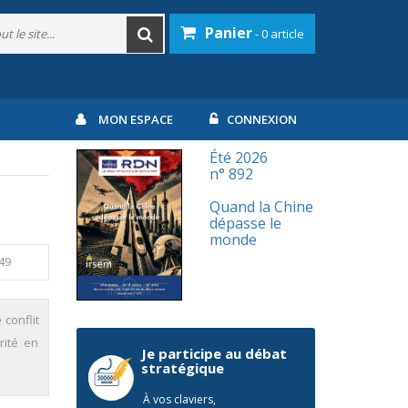
Panier
- 0 article
MON ESPACE
CONNEXION
Été 2026
n° 892
Quand la Chine
dépasse le
monde
-49
 conflit
rité en
Je participe au débat
stratégique
À vos claviers,