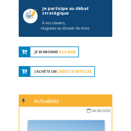
Je participe au débat
stratégique
À vos claviers,
réagissez au dossier du mois
JE M'ABONNE
À LA RDN
J'ACHÈTE UN
CRÉDIT D'ARTICLES
Actualités
04-08-2026