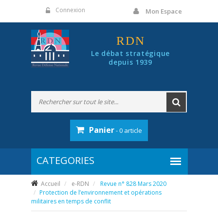
Panneau de gestion des cookies
Connexion
Mon Espace
RDN
Le débat stratégique
depuis 1939
Panier
- 0 article
Accueil
e-RDN
Revue n° 828 Mars 2020
Protection de l’environnement et opérations
militaires en temps de conflit