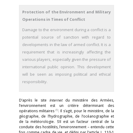
Protection of the Environment and Military
Operations in Times of Conflict
Damage to the environment during a conflict is a
potential source of sanction with regard to
developments in the law of armed conflict. It is a
requirement that is increasingly affecting the
various players, especially given the pressure of
international public opinion. This development
will be seen as imposing political and ethical
responsibility.
D’après le site
Internet
du ministère des Armées,
l’environnement est un critère déterminant des
(1)
opérations militaires
. Il s’agit, pour le ministère, de la
géographie, de l’hydrographie, de l’océanographie et
de la météorologie. S’il est un facteur central de la
conduite des hostilités, l’environnement – entendu cette
fois comme cadre de vie, et défini par l’article L. 110-1