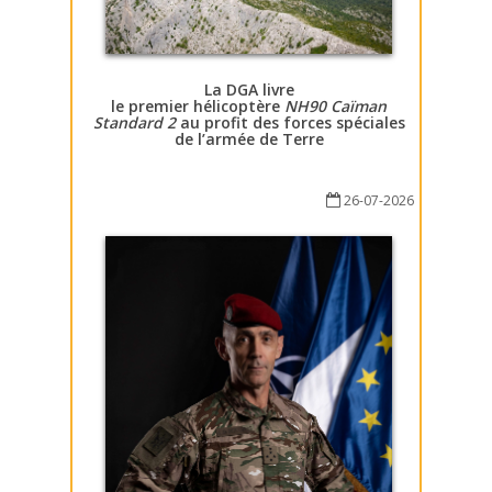
La DGA livre
le premier hélicoptère
NH90 Caïman
Standard 2
au profit des forces spéciales
de l’armée de Terre
26-07-2026