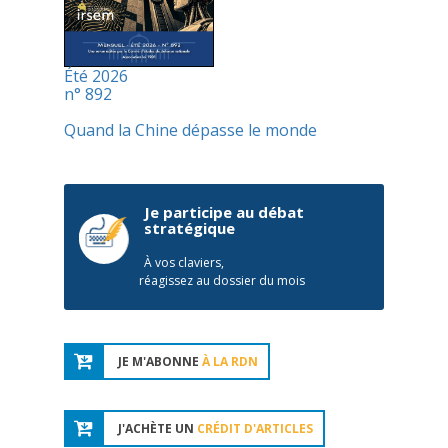
Été 2026
n° 892
Quand la Chine dépasse le monde
Je participe au débat
stratégique
À vos claviers,
réagissez au dossier du mois
JE M'ABONNE
À LA RDN
J'ACHÈTE UN
CRÉDIT D'ARTICLES