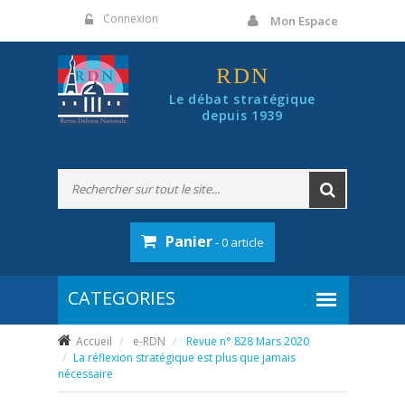
Panneau de gestion des cookies
Connexion
Mon Espace
RDN
Le débat stratégique
depuis 1939
Panier
- 0 article
Accueil
e-RDN
Revue n° 828 Mars 2020
La réflexion stratégique est plus que jamais
nécessaire