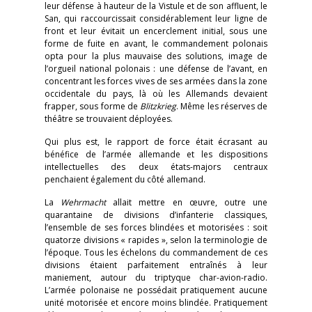
leur défense à hauteur de la Vistule et de son affluent, le
San, qui raccourcissait considérablement leur ligne de
front et leur évitait un encerclement initial, sous une
forme de fuite en avant, le commandement polonais
opta pour la plus mauvaise des solutions, image de
l’orgueil national polonais : une défense de l’avant, en
concentrant les forces vives de ses armées dans la zone
occidentale du pays, là où les Allemands devaient
frapper, sous forme de
Blitzkrieg
. Même les réserves de
théâtre se trouvaient déployées.
Qui plus est, le rapport de force était écrasant au
bénéfice de l’armée allemande et les dispositions
intellectuelles des deux états-majors centraux
penchaient également du côté allemand.
La
Wehrmacht
allait mettre en œuvre, outre une
quarantaine de divisions d’infanterie classiques,
l’ensemble de ses forces blindées et motorisées : soit
quatorze divisions « rapides », selon la terminologie de
l’époque. Tous les échelons du commandement de ces
divisions étaient parfaitement entraînés à leur
maniement, autour du triptyque char-avion-radio.
L’armée polonaise ne possédait pratiquement aucune
unité motorisée et encore moins blindée. Pratiquement