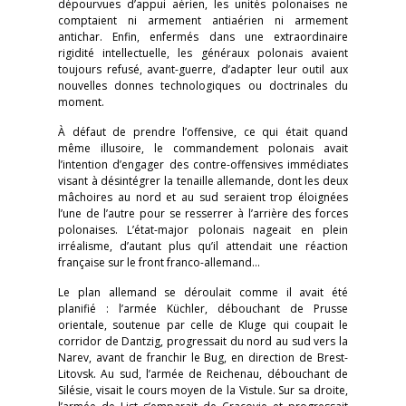
dépourvues d’appui aérien, les unités polonaises ne
comptaient ni armement antiaérien ni armement
antichar. Enfin, enfermés dans une extraordinaire
rigidité intellectuelle, les généraux polonais avaient
toujours refusé, avant-guerre, d’adapter leur outil aux
nouvelles donnes technologiques ou doctrinales du
moment.
À défaut de prendre l’offensive, ce qui était quand
même illusoire, le commandement polonais avait
l’intention d’engager des contre-offensives immédiates
visant à désintégrer la tenaille allemande, dont les deux
mâchoires au nord et au sud seraient trop éloignées
l’une de l’autre pour se resserrer à l’arrière des forces
polonaises. L’état-major polonais nageait en plein
irréalisme, d’autant plus qu’il attendait une réaction
française sur le front franco-allemand…
Le plan allemand se déroulait comme il avait été
planifié : l’armée Küchler, débouchant de Prusse
orientale, soutenue par celle de Kluge qui coupait le
corridor de Dantzig, progressait du nord au sud vers la
Narev, avant de franchir le Bug, en direction de Brest-
Litovsk. Au sud, l’armée de Reichenau, débouchant de
Silésie, visait le cours moyen de la Vistule. Sur sa droite,