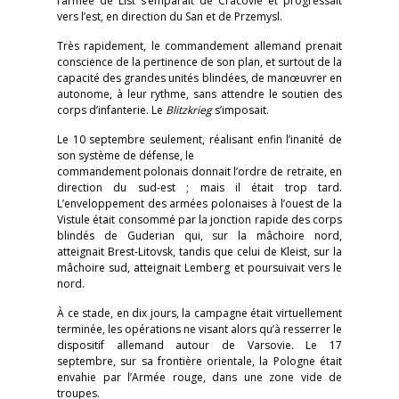
l’armée de List s’emparait de Cracovie et progressait
vers l’est, en direction du San et de Przemysl.
Très rapidement, le commandement allemand prenait
conscience de la pertinence de son plan, et surtout de la
capacité des grandes unités blindées, de manœuvrer en
autonome, à leur rythme, sans attendre le soutien des
corps d’infanterie. Le
Blitzkrieg
s’imposait.
Le 10 septembre seulement, réalisant enfin l’inanité de
son système de défense, le
commandement polonais donnait l’ordre de retraite, en
direction du sud-est ; mais il était trop tard.
L’enveloppement des armées polonaises à l’ouest de la
Vistule était consommé par la jonction rapide des corps
blindés de Guderian qui, sur la mâchoire nord,
atteignait Brest-Litovsk, tandis que celui de Kleist, sur la
mâchoire sud, atteignait Lemberg et poursuivait vers le
nord.
À ce stade, en dix jours, la campagne était virtuellement
terminée, les opérations ne visant alors qu’à resserrer le
dispositif allemand autour de Varsovie. Le 17
septembre, sur sa frontière orientale, la Pologne était
envahie par l’Armée rouge, dans une zone vide de
troupes.