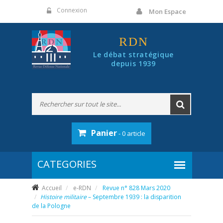
Panneau de gestion des cookies
Connexion
Mon Espace
RDN
Le débat stratégique
depuis 1939
Panier
- 0 article
Accueil
e-RDN
Revue n° 828 Mars 2020
Histoire militaire
– Septembre 1939 : la disparition
de la Pologne