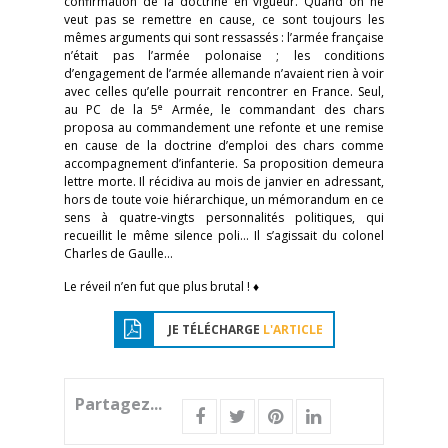
confirmation de la doctrine en vigueur. Quand on ne
veut pas se remettre en cause, ce sont toujours les
mêmes arguments qui sont ressassés : l’armée française
n’était pas l’armée polonaise ; les conditions
d’engagement de l’armée allemande n’avaient rien à voir
avec celles qu’elle pourrait rencontrer en France. Seul,
e
au PC de la 5
Armée, le commandant des chars
proposa au commandement une refonte et une remise
en cause de la doctrine d’emploi des chars comme
accompagnement d’infanterie. Sa proposition demeura
lettre morte. Il récidiva au mois de janvier en adressant,
hors de toute voie hiérarchique, un mémorandum en ce
sens à quatre-vingts personnalités politiques, qui
recueillit le même silence poli… Il s’agissait du colonel
Charles de Gaulle…
Le réveil n’en fut que plus brutal ! ♦
JE TÉLÉCHARGE
L'ARTICLE
Partagez...