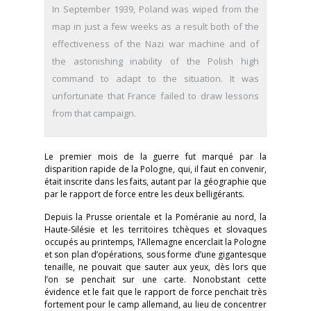
In September 1939, Poland was wiped from the
map in just a few weeks as a result both of the
effectiveness of the Nazi war machine and of
the astonishing inability of the Polish high
command to adapt to the situation. It was
unfortunate that France failed to draw lessons
from that campaign.
Le premier mois de la guerre fut marqué par la
disparition rapide de la Pologne, qui, il faut en convenir,
était inscrite dans les faits, autant par la géographie que
par le rapport de force entre les deux belligérants.
Depuis la Prusse orientale et la Poméranie au nord, la
Haute-Silésie et les territoires tchèques et slovaques
occupés au printemps, l’Allemagne encerclait la Pologne
et son plan d’opérations, sous forme d’une gigantesque
tenaille, ne pouvait que sauter aux yeux, dès lors que
l’on se penchait sur une carte. Nonobstant cette
évidence et le fait que le rapport de force penchait très
fortement pour le camp allemand, au lieu de concentrer