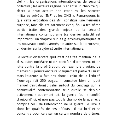
clef » ; les organisations internationales de sécurité
collective ; les acteurs régionaux et enfin un chapitre qui
décrit « deux acteurs non étatiques, les sociétés
militaires privées (SMP) et les ONG ». Remarquons ici
que cette évocation des SMP constitue une heureuse
surprise, tant elle est rarement évoquée. La troisième
partie traite des grands enjeux de la sécurité
internationale contemporaine (ce dernier adjectif est
important) : un chapitre sur les guerres asymétriques et
les nouveaux conflits armés, un autre sur le terrorisme,
un dernier sur la cybersécurité internationale.
Le lecteur observera qu’il n’est pas fait mention de la
dissuasion nucléaire ni de contrôle d’armement ni de
lutte contre la prolifération, par exemple : autant de
thèmes qui pourraient faire logiquement partie du sujet.
Mais l’auteure a fait des choix : celui de la lisibilité
(l’ouvrage fait 250 pages, il constitue bien un petit
manuel d’initiation) ; celui surtout du centrage sur la
conflictualité contemporaine telle qu’elle se déploie
activement ; autrement dit, la guerre (ou le conflit)
d’aujourd’hui, et non pas tout le champ de la guerre, y
compris celui de l’interdiction de la guerre. Le livre a
donc les qualités de ses défauts : il est bref et se
concentre pour cela sur un certain nombre de thèmes.