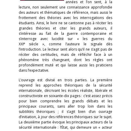
années et l’on sent, à la
lecture, non seulement une connaissance approfondie
des auteurs et thématiques de référence, mais aussi le
frottement des théories avec les interrogations des
étudiants. Ainsi, le livre ne se cantonne pas à réciter les
grandes théories et citer les grands auteurs, il
s’intéresse au fait de la guerre contemporaine et
s’interroge avec lucidité sur « les guerres du
e
XXI
siècle », comme l’auteure le signale dès
l’introduction. Le lecteur sent alors qu’il ne s’agit pas de
réciter des certitudes, mais de réfléchir face à un
phénomène très changeant, dont les règles ont
profondément muté et qui laisse aussi les praticiens
dans l’expectative.
L’ouvrage est divisé en trois parties. La première
reprend les approches théoriques de la sécurité
internationale, décrivant les écoles réaliste, libérale et
constructiviste en soixante-dix pages : c’est assez précis
pour bien comprendre les grands débats et les
principaux courants, sans aller trop loin dans les
subtilités théoriques ; il s’agit bien d’un ouvrage
d’initiation, à jour des références théoriques sur le sujet.
La deuxième partie évoque les principaux acteurs de la
sécurité internationale : l’État, qui demeure un « acteur