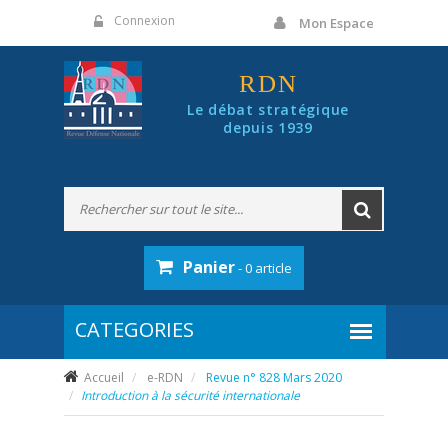
Panneau de gestion des cookies
Connexion
Mon Espace
RDN
Le débat stratégique
depuis 1939
Panier
- 0 article
Accueil
e-RDN
Revue n° 828 Mars 2020
Introduction à la sécurité internationale