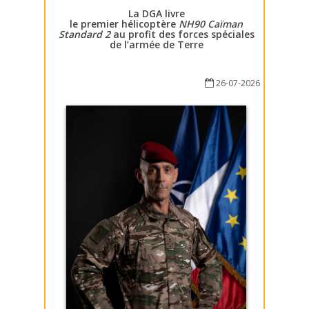
La DGA livre
le premier hélicoptère
NH90 Caïman
Standard 2
au profit des forces spéciales
de l’armée de Terre
26-07-2026