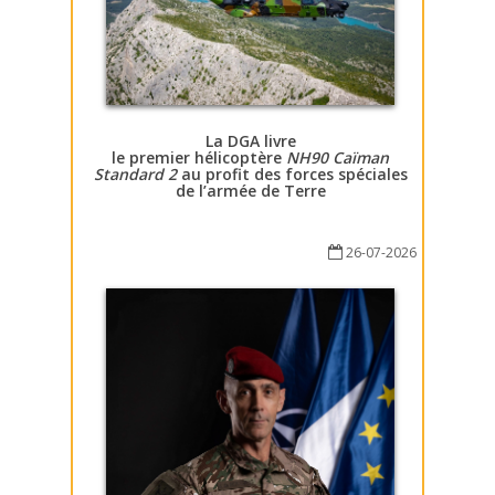
La DGA livre
le premier hélicoptère
NH90 Caïman
Standard 2
au profit des forces spéciales
de l’armée de Terre
26-07-2026