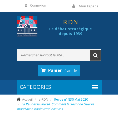
Panneau de gestion des cookies
Connexion
Mon Espace
RDN
Le débat stratégique
depuis 1939
Panier
- 0 article
Accueil
e-RDN
Revue n° 830 Mai 2020
La Peur et la liberté. Comment la Seconde Guerre
mondiale a bouleversé nos vies