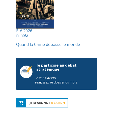
Été 2026
n° 892
Quand la Chine dépasse le monde
Je participe au débat
stratégique
À vos claviers,
réagissez au dossier du mois
JE M'ABONNE
À LA RDN