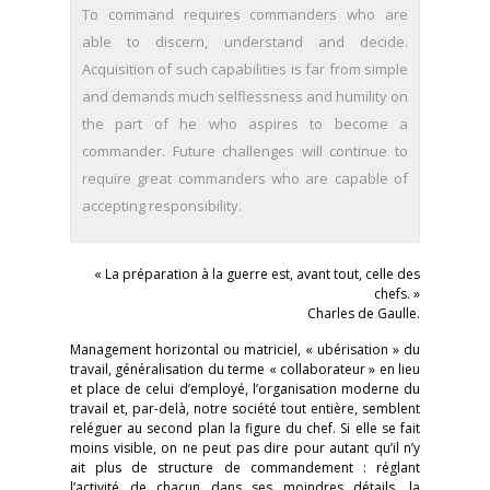
To command requires commanders who are
able to discern, understand and decide.
Acquisition of such capabilities is far from simple
and demands much selflessness and humility on
the part of he who aspires to become a
commander. Future challenges will continue to
require great commanders who are capable of
accepting responsibility.
« La préparation à la guerre est, avant tout, celle des
chefs. »
Charles de Gaulle.
Management horizontal ou matriciel, « ubérisation » du
travail, généralisation du terme « collaborateur » en lieu
et place de celui d’employé, l’organisation moderne du
travail et, par-delà, notre société tout entière, semblent
reléguer au second plan la figure du chef. Si elle se fait
moins visible, on ne peut pas dire pour autant qu’il n’y
ait plus de structure de commandement : réglant
l’activité de chacun dans ses moindres détails, la