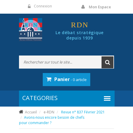
Panneau de gestion des cookies
Connexion
Mon Espace
RDN
Le débat stratégique
depuis 1939
Panier
- 0 article
Accueil
e-RDN
Revue n° 837 Février 2021
Avons-nous encore besoin de chefs
pour commander ?