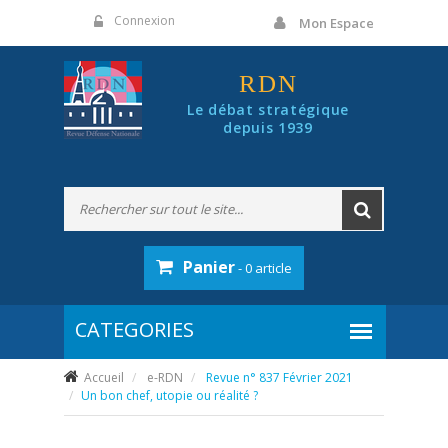
Panneau de gestion des cookies
Connexion
Mon Espace
RDN
Le débat stratégique
depuis 1939
Panier
- 0 article
Accueil
e-RDN
Revue n° 837 Février 2021
Un bon chef, utopie ou réalité ?