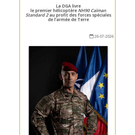
La DGA livre
le premier hélicoptère
NH90 Caïman
Standard 2
au profit des forces spéciales
de l’armée de Terre
26-07-2026