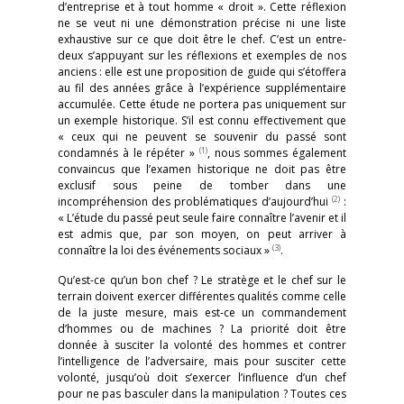
d’entreprise et à tout homme « droit ». Cette réflexion
ne se veut ni une démonstration précise ni une liste
exhaustive sur ce que doit être le chef. C’est un entre-
deux s’appuyant sur les réflexions et exemples de nos
anciens : elle est une proposition de guide qui s’étoffera
au fil des années grâce à l’expérience supplémentaire
accumulée. Cette étude ne portera pas uniquement sur
un exemple historique. S’il est connu effectivement que
« ceux qui ne peuvent se souvenir du passé sont
(1)
condamnés à le répéter »
, nous sommes également
convaincus que l’examen historique ne doit pas être
exclusif sous peine de tomber dans une
(2)
incompréhension des problématiques d’aujourd’hui
:
« L’étude du passé peut seule faire connaître l’avenir et il
est admis que, par son moyen, on peut arriver à
(3)
connaître la loi des événements sociaux »
.
Qu’est-ce qu’un bon chef ? Le stratège et le chef sur le
terrain doivent exercer différentes qualités comme celle
de la juste mesure, mais est-ce un commandement
d’hommes ou de machines ? La priorité doit être
donnée à susciter la volonté des hommes et contrer
l’intelligence de l’adversaire, mais pour susciter cette
volonté, jusqu’où doit s’exercer l’influence d’un chef
pour ne pas basculer dans la manipulation ? Toutes ces