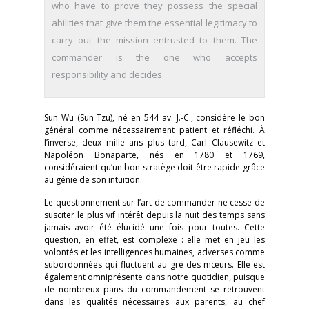
who have to prove they possess the special
abilities that give them the essential legitimacy to
carry out the mission entrusted to them. The
commander is the one who accepts
responsibility and decides.
Sun Wu (Sun Tzu), né en 544 av. J.-C., considère le bon
général comme nécessairement patient et réfléchi. À
l’inverse, deux mille ans plus tard, Carl Clausewitz et
Napoléon Bonaparte, nés en 1780 et 1769,
considéraient qu’un bon stratège doit être rapide grâce
au génie de son intuition.
Le questionnement sur l’art de commander ne cesse de
susciter le plus vif intérêt depuis la nuit des temps sans
jamais avoir été élucidé une fois pour toutes. Cette
question, en effet, est complexe : elle met en jeu les
volontés et les intelligences humaines, adverses comme
subordonnées qui fluctuent au gré des mœurs. Elle est
également omniprésente dans notre quotidien, puisque
de nombreux pans du commandement se retrouvent
dans les qualités nécessaires aux parents, au chef