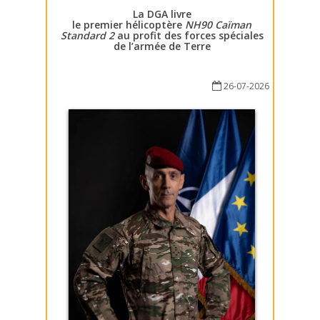
La DGA livre
le premier hélicoptère
NH90 Caïman
Standard 2
au profit des forces spéciales
de l’armée de Terre
26-07-2026