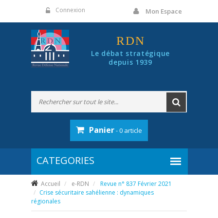
Panneau de gestion des cookies
Connexion
Mon Espace
RDN
Le débat stratégique
depuis 1939
Panier
- 0 article
Accueil
e-RDN
Revue n° 837 Février 2021
Crise sécuritaire sahélienne : dynamiques
régionales