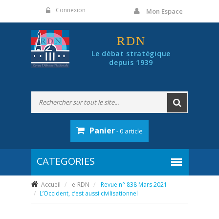
Panneau de gestion des cookies
Connexion
Mon Espace
RDN
Le débat stratégique
depuis 1939
Panier
- 0 article
Accueil
e-RDN
Revue n° 838 Mars 2021
L’Occident, c’est aussi civilisationnel