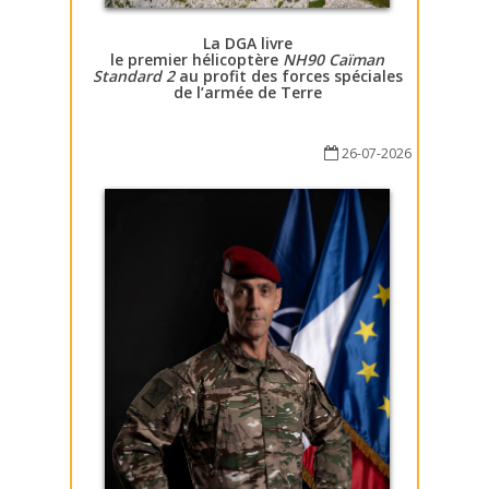
La DGA livre
le premier hélicoptère
NH90 Caïman
Standard 2
au profit des forces spéciales
de l’armée de Terre
26-07-2026