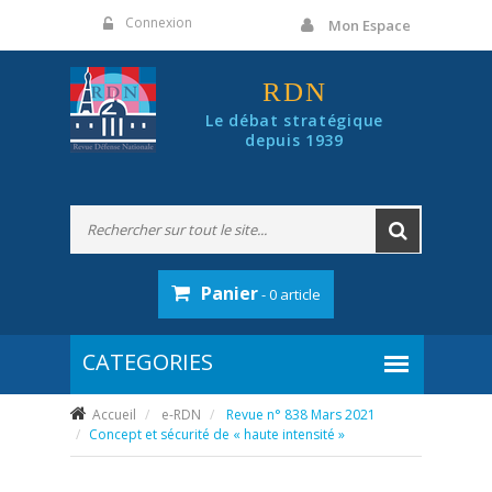
Panneau de gestion des cookies
Connexion
Mon Espace
RDN
Le débat stratégique
depuis 1939
Panier
- 0 article
Accueil
e-RDN
Revue n° 838 Mars 2021
Concept et sécurité de « haute intensité »