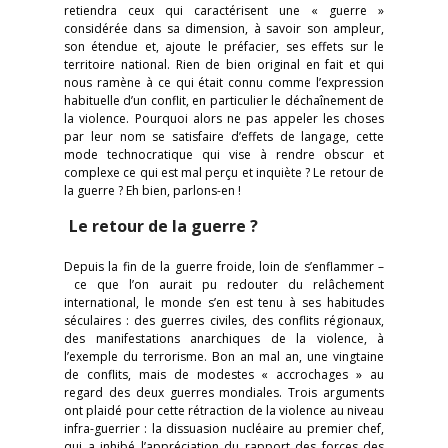
retiendra ceux qui caractérisent une « guerre »
considérée dans sa dimension, à savoir son ampleur,
son étendue et, ajoute le préfacier, ses effets sur le
territoire national. Rien de bien original en fait et qui
nous ramène à ce qui était connu comme l’expression
habituelle d’un conflit, en particulier le déchaînement de
la violence. Pourquoi alors ne pas appeler les choses
par leur nom se satisfaire d’effets de langage, cette
mode technocratique qui vise à rendre obscur et
complexe ce qui est mal perçu et inquiète ? Le retour de
la guerre ? Eh bien, parlons-en !
Le retour de la guerre ?
Depuis la fin de la guerre froide, loin de s’enflammer –
ce que l’on aurait pu redouter du relâchement
international, le monde s’en est tenu à ses habitudes
séculaires : des guerres civiles, des conflits régionaux,
des manifestations anarchiques de la violence, à
l’exemple du terrorisme. Bon an mal an, une vingtaine
de conflits, mais de modestes « accrochages » au
regard des deux guerres mondiales. Trois arguments
ont plaidé pour cette rétraction de la violence au niveau
infra-guerrier : la dissuasion nucléaire au premier chef,
qui a inhibé l’appréciation du rapport des forces des