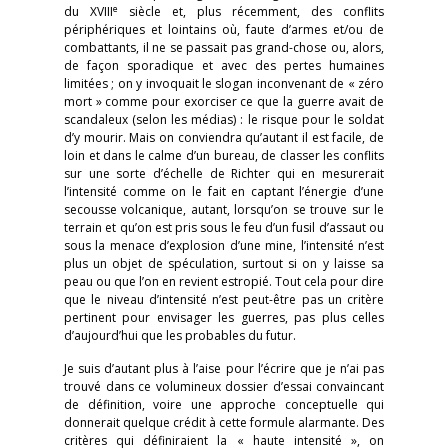
e
du XVIII
siècle et, plus récemment, des conflits
périphériques et lointains où, faute d’armes et/ou de
combattants, il ne se passait pas grand-chose ou, alors,
de façon sporadique et avec des pertes humaines
limitées ; on y invoquait le slogan inconvenant de « zéro
mort » comme pour exorciser ce que la guerre avait de
scandaleux (selon les médias) : le risque pour le soldat
d’y mourir. Mais on conviendra qu’autant il est facile, de
loin et dans le calme d’un bureau, de classer les conflits
sur une sorte d’échelle de Richter qui en mesurerait
l’intensité comme on le fait en captant l’énergie d’une
secousse volcanique, autant, lorsqu’on se trouve sur le
terrain et qu’on est pris sous le feu d’un fusil d’assaut ou
sous la menace d’explosion d’une mine, l’intensité n’est
plus un objet de spéculation, surtout si on y laisse sa
peau ou que l’on en revient estropié. Tout cela pour dire
que le niveau d’intensité n’est peut-être pas un critère
pertinent pour envisager les guerres, pas plus celles
d’aujourd’hui que les probables du futur.
Je suis d’autant plus à l’aise pour l’écrire que je n’ai pas
trouvé dans ce volumineux dossier d’essai convaincant
de définition, voire une approche conceptuelle qui
donnerait quelque crédit à cette formule alarmante. Des
critères qui définiraient la « haute intensité », on