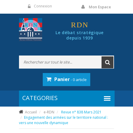
Panneau de gestion des cookies
Connexion
Mon Espace
RDN
Le débat stratégique
depuis 1939
Panier
- 0 article
Accueil
e-RDN
Revue n° 838 Mars 2021
Engagement des armées sur le territoire national :
vers une nouvelle dynamique