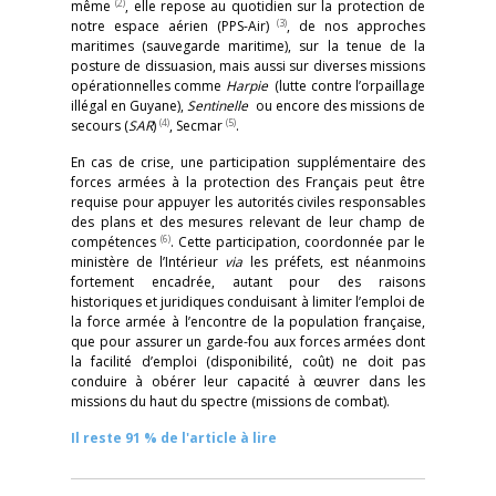
(2)
même
, elle repose au quotidien sur la protection de
(3)
notre espace aérien (PPS-Air)
, de nos approches
maritimes (sauvegarde maritime), sur la tenue de la
posture de dissuasion, mais aussi sur diverses missions
opérationnelles comme
Harpie
(lutte contre l’orpaillage
illégal en Guyane),
Sentinelle
ou encore des missions de
(4)
(5)
secours (
SAR
)
, Secmar
.
En cas de crise, une participation supplémentaire des
forces armées à la protection des Français peut être
requise pour appuyer les autorités civiles responsables
des plans et des mesures relevant de leur champ de
(6)
compétences
. Cette participation, coordonnée par le
ministère de l’Intérieur
via
les préfets, est néanmoins
fortement encadrée, autant pour des raisons
historiques et juridiques conduisant à limiter l’emploi de
la force armée à l’encontre de la population française,
que pour assurer un garde-fou aux forces armées dont
la facilité d’emploi (disponibilité, coût) ne doit pas
conduire à obérer leur capacité à œuvrer dans les
missions du haut du spectre (missions de combat).
Il reste 91 % de l'article à lire