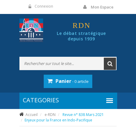
Panneau de gestion des cookies
Connexion
Mon Espace
RDN
Le débat stratégique
depuis 1939
Panier
- 0 article
Accueil
e-RDN
Revue n° 838 Mars 2021
Enjeux pour la France en Indo-Pacifique