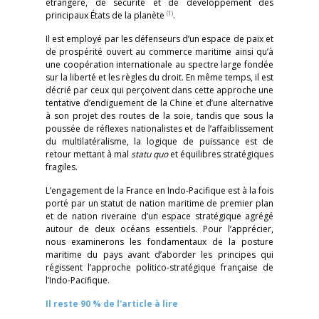
étrangère, de sécurité et de développement des
(1)
principaux États de la planète
.
Il est employé par les défenseurs d’un espace de paix et
de prospérité ouvert au commerce maritime ainsi qu’à
une coopération internationale au spectre large fondée
sur la liberté et les règles du droit. En même temps, il est
décrié par ceux qui perçoivent dans cette approche une
tentative d’endiguement de la Chine et d’une alternative
à son projet des routes de la soie, tandis que sous la
poussée de réflexes nationalistes et de l’affaiblissement
du multilatéralisme, la logique de puissance est de
retour mettant à mal
statu quo
et équilibres stratégiques
fragiles.
L’engagement de la France en Indo-Pacifique est à la fois
porté par un statut de nation maritime de premier plan
et de nation riveraine d’un espace stratégique agrégé
autour de deux océans essentiels. Pour l’apprécier,
nous examinerons les fondamentaux de la posture
maritime du pays avant d’aborder les principes qui
régissent l’approche politico-stratégique française de
l’Indo-Pacifique.
Il reste 90 % de l'article à lire