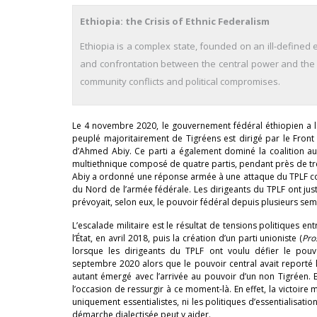
Ethiopia: the Crisis of Ethnic Federalism
Ethiopia is a complex state, founded on an ill-defined 
and confrontation between the central power and the T
community conflicts and political compromises.
Le 4 novembre 2020, le gouvernement fédéral éthiopien a l
peuplé majoritairement de Tigréens est dirigé par le Front 
d’Ahmed Abiy. Ce parti a également dominé la coalition au
multiethnique composé de quatre partis, pendant près de t
Abiy a ordonné une réponse armée à une attaque du TPLF co
du Nord de l’armée fédérale. Les dirigeants du TPLF ont jus
prévoyait, selon eux, le pouvoir fédéral depuis plusieurs sem
L’escalade militaire est le résultat de tensions politiques en
l’État, en avril 2018, puis la création d’un parti unioniste (
Pro
lorsque les dirigeants du TPLF ont voulu défier le pouv
septembre 2020 alors que le pouvoir central avait reporté le
autant émergé avec l’arrivée au pouvoir d’un non Tigréen. 
l’occasion de ressurgir à ce moment-là. En effet, la victoire 
uniquement essentialistes, ni les politiques d’essentialisat
démarche dialectisée peut y aider.