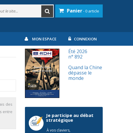
Panier
- 0 article
MON ESPACE
CONNEXION
Été 2026
n° 892
Quand la Chine
dépasse le
monde
ais des
es entre
Je participe au débat
stratégique
À vos claviers,