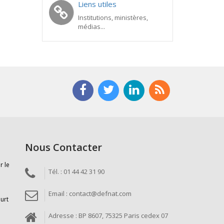
Liens utiles
Institutions, ministères,
médias...
Nous Contacter
r le
Tél. : 01 44 42 31 90
Email : contact@defnat.com
ourt
Adresse : BP 8607, 75325 Paris cedex 07