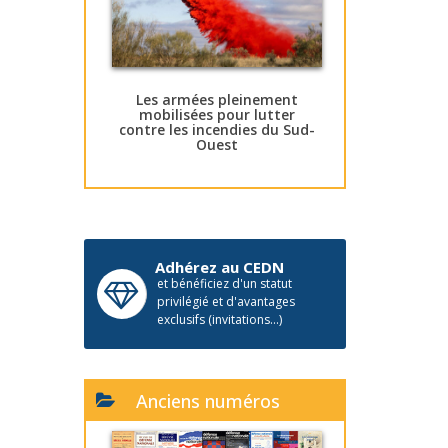
Les armées pleinement
mobilisées pour lutter
contre les incendies du Sud-
Ouest
Adhérez au CEDN
et bénéficiez d'un statut
privilégié et d'avantages
exclusifs (invitations...)
Anciens numéros