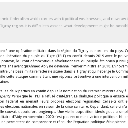
ethnic federalism which carries with it political weaknesses, and now raw
igray region. It is difficult to assess what developments might be possib
ancé une opération militaire dans la région du Tigray au nord-est du pays. C
de libération du peuple du Tigré (TPLF) en conflit depuis 2019 avec le pouvo
 pouvoir, le Front démocratique révolutionnaire du peuple éthiopien (EPRDF),
rente ans avant qu’Ahmed Abiy ne devienne Premier ministre en 2018. En novem
ntre une base militaire fédérale située dans le Tigray et qui héberge le Com
tifié cette attaque comme étant une réponse préventive à une intervention mil
aines.
tre les deux parties en conflit depuis la nomination du Premier ministre Abiy à 
sperity Party
) que le TPLF a refusé d’intégrer. Le dialogue politique a ensuite
oir fédéral en menant leurs propres élections régionales. Celles-ci ont e
s élections nationales en raison de la crise sanitaire. Cependant, celle-ci n’
Elle couvait depuis fort longtemps. Une vieille opposition idéologique a sim
militaire d’Abiy en novembre 2020 n’est pas encore une victoire politique. Ni le
ion ne permettent de comprendre et résoudre l’équation politique éthiopienne,