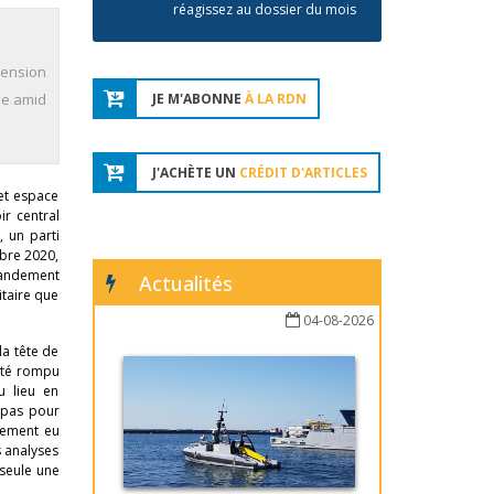
réagissez au dossier du mois
 tension
le amid
JE M'ABONNE
À LA RDN
J'ACHÈTE UN
CRÉDIT D'ARTICLES
et espace
ir central
 un parti
bre 2020,
mandement
Actualités
itaire que
04-08-2026
la tête de
 été rompu
u lieu en
a pas pour
plement eu
s analyses
 seule une