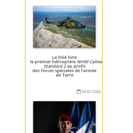
La DGA livre
le premier hélicoptère
NH90 Caïman
Standard 2
au profit
des forces spéciales de l’armée
de Terre
26-07-2026