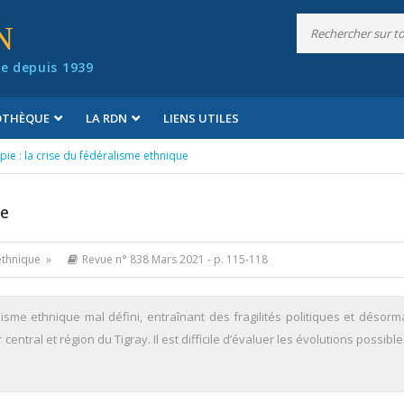
N
e depuis 1939
IOTHÈQUE
LA RDN
LIENS UTILES
pie : la crise du fédéralisme ethnique
ue
 ethnique »
Revue n° 838 Mars 2021
- p. 115-118
isme ethnique mal défini, entraînant des fragilités politiques et désorm
ntral et région du Tigray. Il est difficile d’évaluer les évolutions possibl