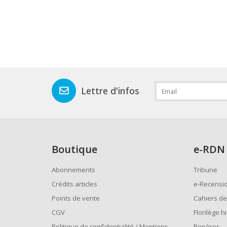
Lettre d'infos
Boutique
e
-RDN
Abonnements
Tribune
Crédits articles
e-Recensi
Points de vente
Cahiers de
CGV
Florilège h
Politique de confidentialité / Mentions
Repères