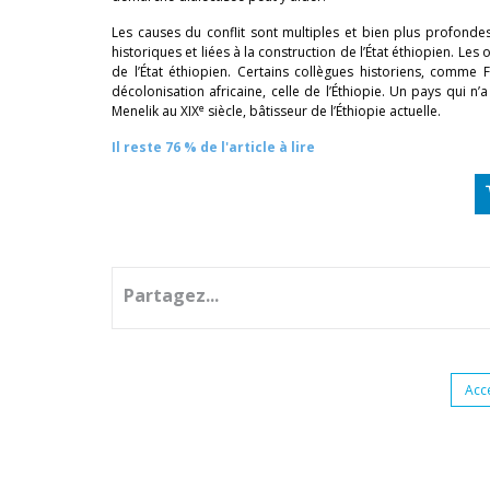
Les causes du conflit sont multiples et bien plus profond
historiques et liées à la construction de l’État éthiopien. Le
de l’État éthiopien. Certains collègues historiens, comme 
décolonisation africaine, celle de l’Éthiopie. Un pays qui n
e
Menelik au XIX
siècle, bâtisseur de l’Éthiopie actuelle.
Il reste 76 % de l'article à lire
Partagez...
Acc