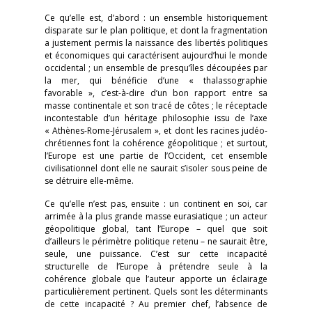
Ce qu’elle est, d’abord : un ensemble historiquement
disparate sur le plan politique, et dont la fragmentation
a justement permis la naissance des libertés politiques
et économiques qui caractérisent aujourd’hui le monde
occidental ; un ensemble de presqu’îles découpées par
la mer, qui bénéficie d’une « thalassographie
favorable », c’est-à-dire d’un bon rapport entre sa
masse continentale et son tracé de côtes ; le réceptacle
incontestable d’un héritage philosophie issu de l’axe
« Athènes-Rome-Jérusalem », et dont les racines judéo-
chrétiennes font la cohérence géopolitique ; et surtout,
l’Europe est une partie de l’Occident, cet ensemble
civilisationnel dont elle ne saurait s’isoler sous peine de
se détruire elle-même.
Ce qu’elle n’est pas, ensuite : un continent en soi, car
arrimée à la plus grande masse eurasiatique ; un acteur
géopolitique global, tant l’Europe – quel que soit
d’ailleurs le périmètre politique retenu – ne saurait être,
seule, une puissance. C’est sur cette incapacité
structurelle de l’Europe à prétendre seule à la
cohérence globale que l’auteur apporte un éclairage
particulièrement pertinent. Quels sont les déterminants
de cette incapacité ? Au premier chef, l’absence de