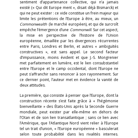
sentiment d’appartenance collective, qui n’a jamais
existé (« Qui dit Europe ment », disait déjà Bismarck) et
qui ne peut exister : ce vide constitue un frein majeur qui
limite les prétentions de l’Europe à être, au mieux, un
Commonwealth
(le marché européen), et qui de surcroît
empêche l’émergence d’une
Commonwill
. Sur cet aspect,
la mise en perspective de l’histoire de l’Union
européenne, émaillée par les divergences récurrentes
entre Paris, Londres et Berlin, et autres « ambiguïtés
constructives », est sans appel. Le second facteur
d’impuissance, moins évident et que J.-S. Mongrenier
met parfaitement en lumière, est le lien consubstantiel
entre l’Europe et le camp occidental, dont l’Europe ne
peut s’affranchir sans renoncer à son rayonnement. Sur
ce dernier point, l’auteur met en évidence la vanité de
deux attitudes.
La première, qui consiste à penser que l’Europe, dont la
construction récente s’est faite grâce à « l’hégémonie
bienveillante » des États-Unis après la Seconde Guerre
mondiale, peut exister par elle-même en dehors de
l’Otan et de son lien transatlantique ; sans ce lien avec
l’Amérique, que l’Atlantique Nord vient relier à l’Europe
tel un trait d’union, « l’Europe européenne » basculerait
selon toute probabilité dans les rivalités internes.