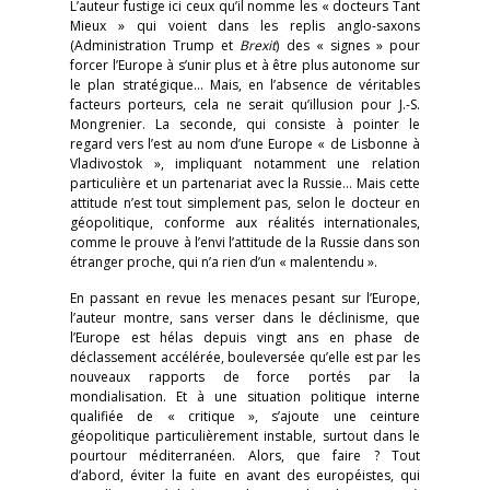
L’auteur fustige ici ceux qu’il nomme les « docteurs Tant
Mieux » qui voient dans les replis anglo-saxons
(Administration Trump et
Brexit
) des « signes » pour
forcer l’Europe à s’unir plus et à être plus autonome sur
le plan stratégique… Mais, en l’absence de véritables
facteurs porteurs, cela ne serait qu’illusion pour J.-S.
Mongrenier. La seconde, qui consiste à pointer le
regard vers l’est au nom d’une Europe « de Lisbonne à
Vladivostok », impliquant notamment une relation
particulière et un partenariat avec la Russie… Mais cette
attitude n’est tout simplement pas, selon le docteur en
géopolitique, conforme aux réalités internationales,
comme le prouve à l’envi l’attitude de la Russie dans son
étranger proche, qui n’a rien d’un « malentendu ».
En passant en revue les menaces pesant sur l’Europe,
l’auteur montre, sans verser dans le déclinisme, que
l’Europe est hélas depuis vingt ans en phase de
déclassement accélérée, bouleversée qu’elle est par les
nouveaux rapports de force portés par la
mondialisation. Et à une situation politique interne
qualifiée de « critique », s’ajoute une ceinture
géopolitique particulièrement instable, surtout dans le
pourtour méditerranéen. Alors, que faire ? Tout
d’abord, éviter la fuite en avant des européistes, qui