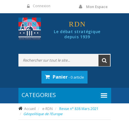
Panneau de gestion des cookies
Connexion
Mon Espace
RDN
Le débat stratégique
depuis 1939
Panier
- 0 article
Accueil
e-RDN
Revue n° 838 Mars 2021
Géopolitique de l’Europe