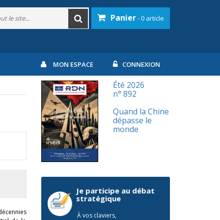
Panier
- 0 article
MON ESPACE
CONNEXION
Été 2026
n° 892
Quand la Chine
dépasse le
monde
Je participe au débat
stratégique
 décennies
À vos claviers,