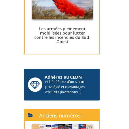
Les armées pleinement
mobilisées pour lutter
contre les incendies du Sud-
Ouest
Adhérez au CEDN
et bénéficiez d'un statut
privilégié et d'avantages
exclusifs (invitations...)
Anciens numéros