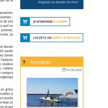
tiel de la
réagissez au dossier du mois
 paradoxes
uivantes :
ors de son
JE M'ABONNE
À LA RDN
e qu’il ne
e premier,
roche, lui
J'ACHÈTE UN
CRÉDIT D'ARTICLES
ncé durant
30, tandis
ues furent
 l’auteure
Actualités
le soulève
e, Hélène
04-08-2026
 y compris
 longtemps
r en grâce
ostiles à
es touche
e était un
ion et ses