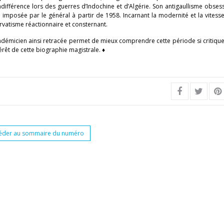
différence lors des guerres d’Indochine et d’Algérie. Son antigaullisme obses
le imposée par le général à partir de 1958. Incarnant la modernité et la vitess
vatisme réactionnaire et consternant.
’académicien ainsi retracée permet de mieux comprendre cette période si critiqu
érêt de cette biographie magistrale. ♦
éder au sommaire du numéro