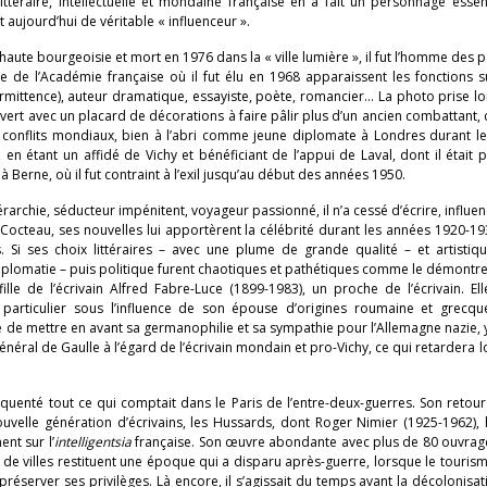
ittéraire, intellectuelle et mondaine française en a fait un personnage essen
t aujourd’hui de véritable « influenceur ».
 haute bourgeoisie et mort en 1976 dans la « ville lumière », il fut l’homme des
ice de l’Académie française où il fut élu en 1968 apparaissent les fonctions s
termittence), auteur dramatique, essayiste, poète, romancier… La photo prise l
vert avec un placard de décorations à faire pâlir plus d’un ancien combattant, c
ux conflits mondiaux, bien à l’abri comme jeune diplomate à Londres durant l
 en étant un affidé de Vichy et bénéficiant de l’appui de Laval, dont il était p
erne, où il fut contraint à l’exil jusqu’au début des années 1950.
rarchie, séducteur impénitent, voyageur passionné, il n’a cessé d’écrire, influe
e Cocteau, ses nouvelles lui apportèrent la célébrité durant les années 1920-19
s. Si ses choix littéraires – avec une plume de grande qualité – et artistiq
iplomatie – puis politique furent chaotiques et pathétiques comme le démontre
lle de l’écrivain Alfred Fabre-Luce (1899-1983), un proche de l’écrivain. El
particulier sous l’influence de son épouse d’origines roumaine et grecqu
sé de mettre en avant sa germanophilie et sa sympathie pour l’Allemagne nazie,
 général de Gaulle à l’égard de l’écrivain mondain et pro-Vichy, ce qui retardera
uenté tout ce qui comptait dans le Paris de l’entre-deux-guerres. Son retou
velle génération d’écrivains, les Hussards, dont Roger Nimier (1925-1962), h
nt sur l’
intelligentsia
française. Son œuvre abondante avec plus de 80 ouvrag
ts de villes restituent une époque qui a disparu après-guerre, lorsque le tourism
préserver ses privilèges. Là encore, il s’agissait du temps avant la décolonisat