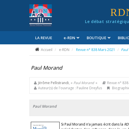
Panneau de gestion des cookies
RD
Le débat stratégiqu
LA REVUE
e
-RDN
BOUTIQUE
BIBL
Conditions générales de vente
Accueil
e-RDN
Revue n° 838 Mars 2021
Paul
Paul Morand
Jérôme Pellistrandi
, «
Paul Morand
»
Revue n° 838
Auteur(s) de l'ouvrage : Pauline Dreyfus
Biographie
Paul Morand
Si Paul Morand n’a jamais écrit dans la
RD