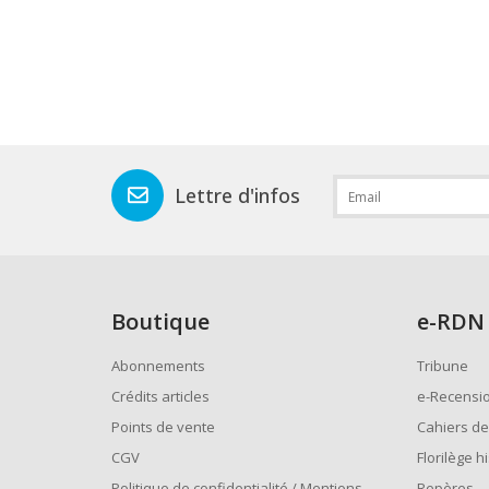
Lettre d'infos
Boutique
e
-RDN
Abonnements
Tribune
Crédits articles
e-Recensi
Points de vente
Cahiers de
CGV
Florilège h
Politique de confidentialité / Mentions
Repères