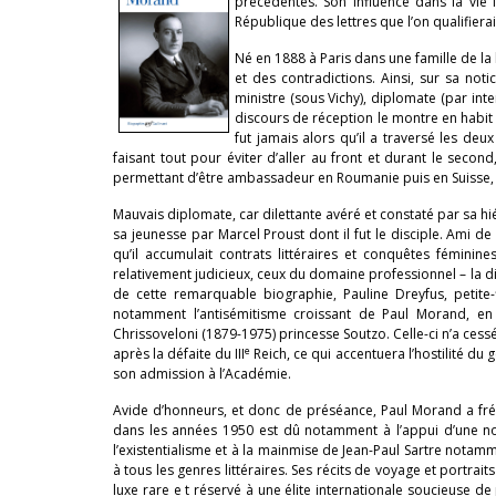
précédentes. Son influence dans la vie l
République des lettres que l’on qualifierai
Né en 1888 à Paris dans une famille de la
et des contradictions. Ainsi, sur sa not
ministre (sous Vichy), diplomate (par in
discours de réception le montre en habit 
fut jamais alors qu’il a traversé les de
faisant tout pour éviter d’aller au front et durant le second,
permettant d’être ambassadeur en Roumanie puis en Suisse, à B
Mauvais diplomate, car dilettante avéré et constaté par sa hié
sa jeunesse par Marcel Proust dont il fut le disciple. Ami d
qu’il accumulait contrats littéraires et conquêtes féminine
relativement judicieux, ceux du domaine professionnel – la d
de cette remarquable biographie, Pauline Dreyfus, petite-fi
notamment l’antisémitisme croissant de Paul Morand, en 
Chrissoveloni (1879-1975) princesse Soutzo. Celle-ci n’a ces
e
après la défaite du III
Reich, ce qui accentuera l’hostilité du
son admission à l’Académie.
Avide d’honneurs, et donc de préséance, Paul Morand a fréq
dans les années 1950 est dû notamment à l’appui d’une nou
l’existentialisme et à la mainmise de Jean-Paul Sartre notamme
à tous les genres littéraires. Ses récits de voyage et portrai
luxe rare e t réservé à une élite internationale soucieuse de 