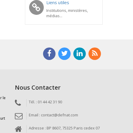
Liens utiles
Institutions, ministères,
médias...
Nous Contacter
r le
Tél. : 01 44 42 31 90
Email : contact@defnat.com
ourt
Adresse : BP 8607, 75325 Paris cedex 07