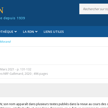
N
e depuis 1939
IOTHÈQUE
LA RDN
LIENS UTILES
 Morand
 Mars 2021
- p. 131-132
s-NRF-Gallimard, 2020 ; 496 pages
N
, son nom apparaît dans plusieurs textes publiés dans la revue au cours des