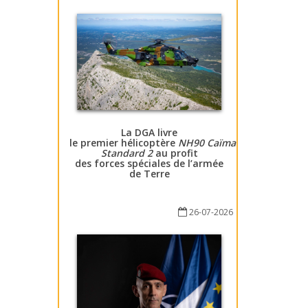
La DGA livre
le premier hélicoptère
NH90 Caïman
Standard 2
au profit
des forces spéciales de l’armée
de Terre
26-07-2026