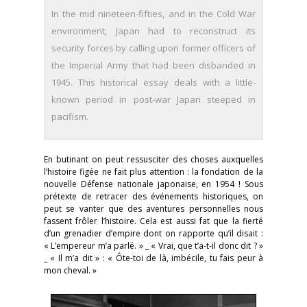
In the mid nineteen-fifties, and in the Cold War
environment, Japan had to reconstruct its
security forces by calling upon former officers of
the Imperial Army that had been disbanded in
1945. This historical essay deals with a little-
known period in post-war Japan steeped in
pacifism.
En butinant on peut ressusciter des choses auxquelles
l’histoire figée ne fait plus attention : la fondation de la
nouvelle Défense nationale japonaise, en 1954 ! Sous
prétexte de retracer des événements historiques, on
peut se vanter que des aventures personnelles nous
fassent frôler l’histoire. Cela est aussi fat que la fierté
d’un grenadier d’empire dont on rapporte qu’il disait :
« L’empereur m’a parlé. » _ « Vrai, que t’a-t-il donc dit ? »
_ « Il m’a dit » : « Ôte-toi de là, imbécile, tu fais peur à
mon cheval. »