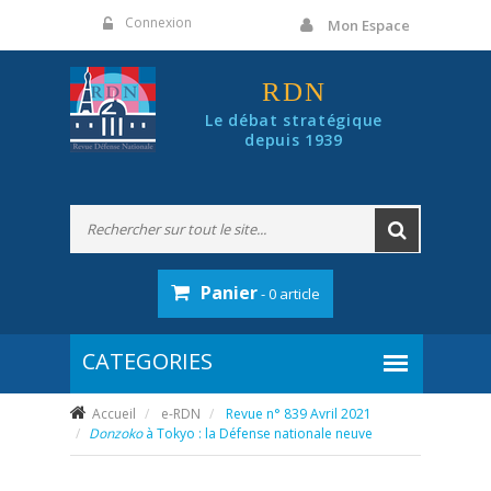
Panneau de gestion des cookies
Connexion
Mon Espace
RDN
Le débat stratégique
depuis 1939
Panier
- 0 article
Accueil
e-RDN
Revue n° 839 Avril 2021
Donzoko
à Tokyo : la Défense nationale neuve