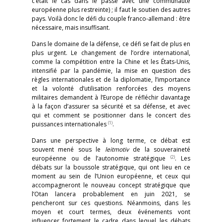
c’était le cas dans le passé avec une communauté
européenne plus restreinte) ; il faut le soutien des autres
pays. Voilà donc le défi du couple franco-allemand : être
nécessaire, mais insuffisant.
Dans le domaine de la défense, ce défi se fait de plus en
plus urgent. Le changement de l’ordre international,
comme la compétition entre la Chine et les États-Unis,
intensifié par la pandémie, la mise en question des
règles internationales et de la diplomatie, l’importance
et la volonté d’utilisation renforcées des moyens
militaires demandent à l’Europe de réfléchir davantage
à la façon d’assurer sa sécurité et sa défense, et avec
qui et comment se positionner dans le concert des
(1)
puissances internationales
.
Dans une perspective à long terme, ce débat est
souvent mené sous le
leitmotiv
de la souveraineté
(2)
européenne ou de l’autonomie stratégique
. Les
débats sur la boussole stratégique, qui ont lieu en ce
moment au sein de l’Union européenne, et ceux qui
accompagneront le nouveau concept stratégique que
l’Otan lancera probablement en juin 2021, se
pencheront sur ces questions. Néanmoins, dans les
moyen et court termes, deux événements vont
influencer fortement le cadre dans lequel les débats