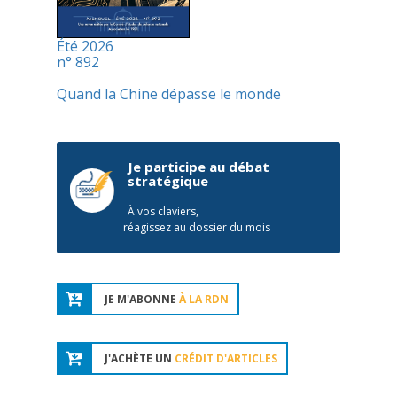
Été 2026
n° 892
Quand la Chine dépasse le monde
Je participe au débat
stratégique
À vos claviers,
réagissez au dossier du mois
JE M'ABONNE
À LA RDN
J'ACHÈTE UN
CRÉDIT D'ARTICLES