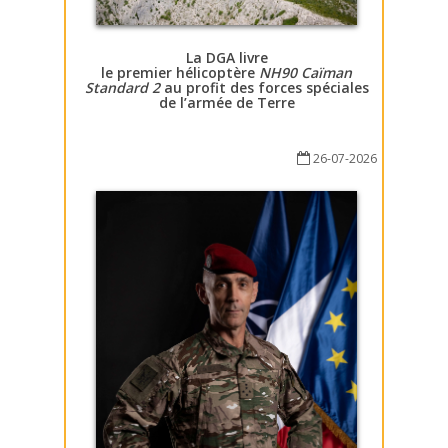
La DGA livre
le premier hélicoptère
NH90 Caïman
Standard 2
au profit des forces spéciales
de l’armée de Terre
26-07-2026