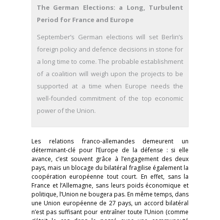
The German Elections: a Long, Turbulent
Period for France and Europe
September’s German elections will set Berlin’s
foreign policy and defence decisions in stone for
a long time to come. The probable establishment
of a coalition will weigh upon the projects to be
supported at a time when Europe needs the
well-founded commitment of the top economic
power of the Union.
Les relations franco-allemandes demeurent un
déterminant-clé pour l’Europe de la défense : si elle
avance, c’est souvent grâce à l’engagement des deux
pays, mais un blocage du bilatéral fragilise également la
coopération européenne tout court. En effet, sans la
France et l’Allemagne, sans leurs poids économique et
politique, l’Union ne bougera pas. En même temps, dans
une Union européenne de 27 pays, un accord bilatéral
n’est pas suffisant pour entraîner toute l’Union (comme