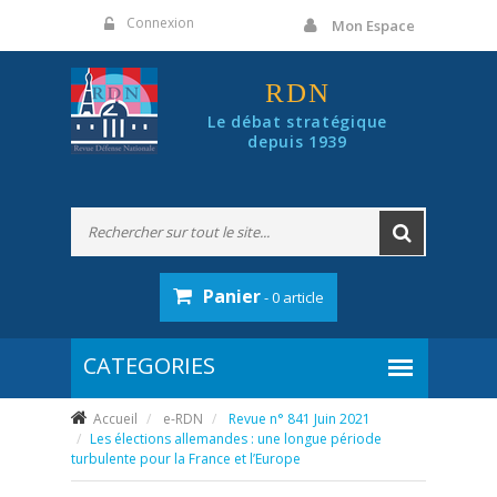
Panneau de gestion des cookies
Connexion
Mon Espace
RDN
Le débat stratégique
depuis 1939
Panier
- 0 article
Accueil
e-RDN
Revue n° 841 Juin 2021
Les élections allemandes : une longue période
turbulente pour la France et l’Europe