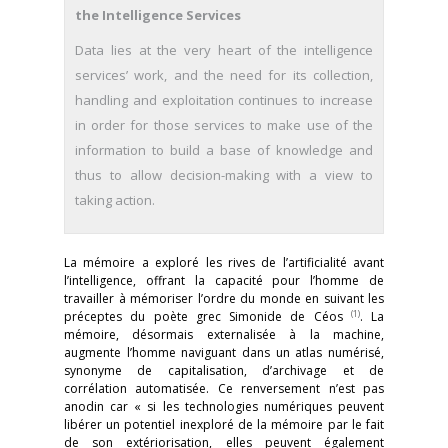
the Intelligence Services
Data lies at the very heart of the intelligence
services’ work, and the need for its collection,
handling and exploitation continues to increase
in order for those services to make use of the
information to build a base of knowledge and
thus to allow decision-making with a view to
taking action.
La mémoire a exploré les rives de l’artificialité avant
l’intelligence, offrant la capacité pour l’homme de
travailler à mémoriser l’ordre du monde en suivant les
(1)
préceptes du poète grec Simonide de Céos
. La
mémoire, désormais externalisée à la machine,
augmente l’homme naviguant dans un atlas numérisé,
synonyme de capitalisation, d’archivage et de
corrélation automatisée. Ce renversement n’est pas
anodin car « si les technologies numériques peuvent
libérer un potentiel inexploré de la mémoire par le fait
de son extériorisation, elles peuvent également