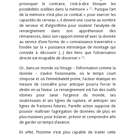
provoquer le contraire, c’est-à-dire bloquer les
(2)
possibilités scellées dans la mémoire »
. Puisque l’art
de la mémoire n’est plus ce combat « pour exercer les
capacités du cerveau », il devient une course au nombre
de serveur et d’algorithme pour soutenir l’analyste de
renseignement dans son appréhension des
rémanences, dans son rapport immersif avec la donnée
au service d’une forme de « connaissance traversière »
fondée sur la « puissance intrinsèque de montage qui
consiste à découvrir […] des liens que l’observation
(3)
directe est incapable de discerner »
.
Or, dans un monde où l’image – l’information comme la
donnée – s’avère foisonnante, où le temps court
s’impose et où l’immédiateté prime, l’acteur étatique en
mesure de connaître pour anticiper pourra forcer le
destin en sa faveur. Le renseignement est l’un des outils
idoines pour saisir l’urgence du monde, ses
soubresauts et ses lignes de rupture, et anticiper ses
lignes de fractures futures. Pareille action suppose de
pouvoir maîtriser l’agrégation de données de plus en
plus massives pour éclairer, prévoir et comprendre afin
de garder un temps d’avance.
En effet, l’homme n’est plus capable de traiter cette