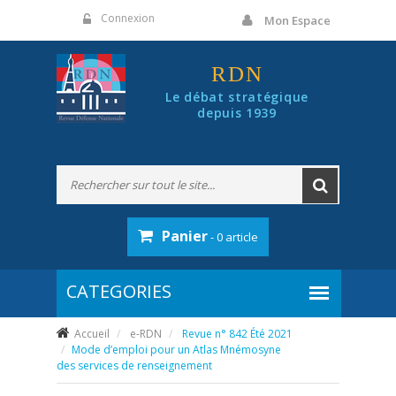
Panneau de gestion des cookies
Connexion
Mon Espace
RDN
Le débat stratégique
depuis 1939
Panier
- 0 article
Accueil
e-RDN
Revue n° 842 Été 2021
Mode d’emploi pour un Atlas Mnémosyne
des services de renseignement