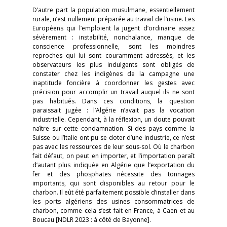
D’autre part la population musulmane, essentiellement
rurale, n’est nullement préparée au travail de l’usine. Les
Européens qui l’emploient la jugent d’ordinaire assez
sévèrement : instabilité, nonchalance, manque de
conscience professionnelle, sont les moindres
reproches qui lui sont couramment adressés, et les
observateurs les plus indulgents sont obligés de
constater chez les indigènes de la campagne une
inaptitude foncière à coordonner les gestes avec
précision pour accomplir un travail auquel ils ne sont
pas habitués. Dans ces conditions, la question
paraissait jugée : l’Algérie n’avait pas la vocation
industrielle. Cependant, à la réflexion, un doute pouvait
naître sur cette condamnation. Si des pays comme la
Suisse ou l’Italie ont pu se doter d’une industrie, ce n’est
pas avec les ressources de leur sous-sol. Où le charbon
fait défaut, on peut en importer, et l’importation paraît
d’autant plus indiquée en Algérie que l’exportation du
fer et des phosphates nécessite des tonnages
importants, qui sont disponibles au retour pour le
charbon. Il eût été parfaitement possible d’installer dans
les ports algériens des usines consommatrices de
charbon, comme cela s’est fait en France, à Caen et au
Boucau [NDLR 2023 : à côté de Bayonne].