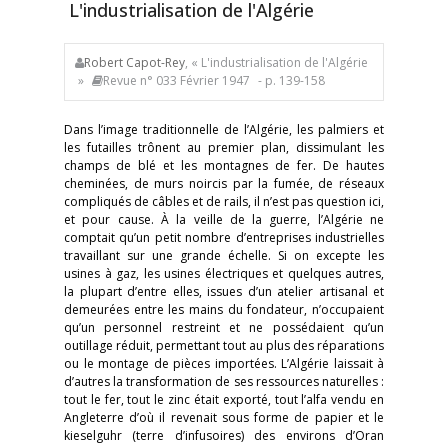
L'industrialisation de l'Algérie
Robert Capot-Rey
, « L'industrialisation de l'Algérie
»
Revue n° 033 Février 1947
- p. 139-158
Dans l’image traditionnelle de l’Algérie, les palmiers et
les futailles trônent au premier plan, dissimulant les
champs de blé et les montagnes de fer. De hautes
cheminées, de murs noircis par la fumée, de réseaux
compliqués de câbles et de rails, il n’est pas question ici,
et pour cause. À la veille de la guerre, l’Algérie ne
comptait qu’un petit nombre d’entreprises industrielles
travaillant sur une grande échelle. Si on excepte les
usines à gaz, les usines électriques et quelques autres,
la plupart d’entre elles, issues d’un atelier artisanal et
demeurées entre les mains du fondateur, n’occupaient
qu’un personnel restreint et ne possédaient qu’un
outillage réduit, permettant tout au plus des réparations
ou le montage de pièces importées. L’Algérie laissait à
d’autres la transformation de ses ressources naturelles :
tout le fer, tout le zinc était exporté, tout l’alfa vendu en
Angleterre d’où il revenait sous forme de papier et le
kieselguhr (terre d’infusoires) des environs d’Oran