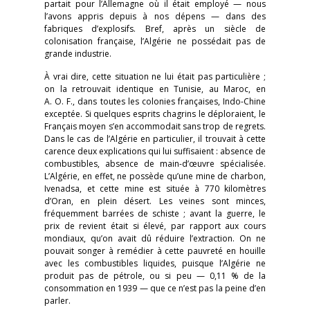
partait pour l’Allemagne où il était employé — nous
l’avons appris depuis à nos dépens — dans des
fabriques d’explosifs. Bref, après un siècle de
colonisation française, l’Algérie ne possédait pas de
grande industrie.
À vrai dire, cette situation ne lui était pas particulière ;
on la retrouvait identique en Tunisie, au Maroc, en
A. O. F., dans toutes les colonies françaises, Indo-Chine
exceptée. Si quelques esprits chagrins le déploraient, le
Français moyen s’en accommodait sans trop de regrets.
Dans le cas de l’Algérie en particulier, il trouvait à cette
carence deux explications qui lui suffisaient : absence de
combustibles, absence de main-d’œuvre spécialisée.
L’Algérie, en effet, ne possède qu’une mine de charbon,
Ivenadsa, et cette mine est située à 770 kilomètres
d’Oran, en plein désert. Les veines sont minces,
fréquemment barrées de schiste ; avant la guerre, le
prix de revient était si élevé, par rapport aux cours
mondiaux, qu’on avait dû réduire l’extraction. On ne
pouvait songer à remédier à cette pauvreté en houille
avec les combustibles liquides, puisque l’Algérie ne
produit pas de pétrole, ou si peu — 0,11 % de la
consommation en 1939 — que ce n’est pas la peine d’en
parler.