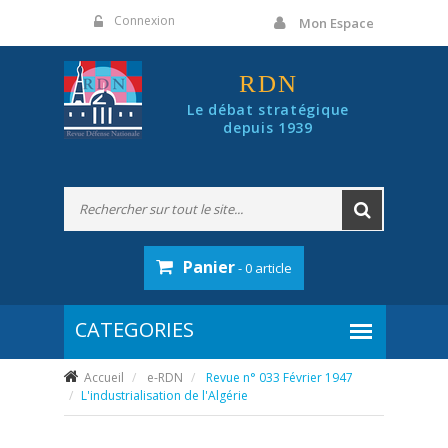
Panneau de gestion des cookies
Connexion
Mon Espace
RDN
Le débat stratégique
depuis 1939
Panier
- 0 article
Accueil
e-RDN
Revue n° 033 Février 1947
L'industrialisation de l'Algérie