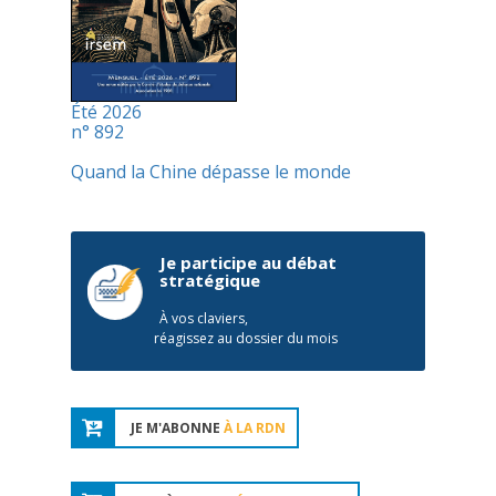
Été 2026
n° 892
Quand la Chine dépasse le monde
Je participe au débat
stratégique
À vos claviers,
réagissez au dossier du mois
JE M'ABONNE
À LA RDN