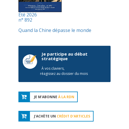
Été 2026
n° 892
Quand la Chine dépasse le monde
Je participe au débat
stratégique
À vos claviers,
réagissez au dossier du mois
JE M'ABONNE
À LA RDN
J'ACHÈTE UN
CRÉDIT D'ARTICLES