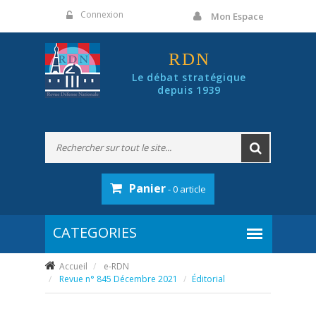
Panneau de gestion des cookies
Connexion
Mon Espace
RDN
Le débat stratégique
depuis 1939
Panier
- 0 article
Accueil
e-RDN
Revue n° 845 Décembre 2021
Éditorial