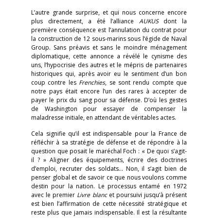
L’autre grande surprise, et qui nous concerne encore
plus directement, a été l’alliance
AUKUS
dont la
première conséquence est l’annulation du contrat pour
la construction de 12 sous-marins sous l’égide de Naval
Group. Sans préavis et sans le moindre ménagement
diplomatique, cette annonce a révélé le cynisme des
uns, l’hypocrisie des autres et le mépris de partenaires
historiques qui, après avoir eu le sentiment d’un bon
coup contre les
Frenchies
, se sont rendu compte que
notre pays était encore l’un des rares à accepter de
payer le prix du sang pour sa défense. D’où les gestes
de Washington pour essayer de compenser la
maladresse initiale, en attendant de véritables actes.
Cela signifie qu’il est indispensable pour la France de
réfléchir à sa stratégie de défense et de répondre à la
question que posait le maréchal Foch : « De quoi s’agit-
il ? » Aligner des équipements, écrire des doctrines
d’emploi, recruter des soldats… Non, il s’agit bien de
penser global et de savoir ce que nous voulons comme
destin pour la nation. Le processus entamé en 1972
avec le premier
Livre blanc
et poursuivi jusqu’à présent
est bien l’affirmation de cette nécessité stratégique et
reste plus que jamais indispensable. Il est la résultante