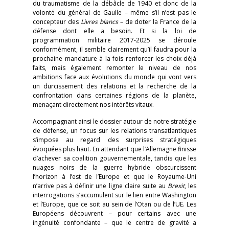
du traumatisme de la débâcle de 1940 et donc de la
volonté du général de Gaulle – même s’il n’est pas le
concepteur des
Livres blancs
– de doter la France de la
défense dont elle a besoin. Et si la loi de
programmation militaire 2017-2025 se déroule
conformément, il semble clairement qu’il faudra pour la
prochaine mandature à la fois renforcer les choix déjà
faits, mais également remonter le niveau de nos
ambitions face aux évolutions du monde qui vont vers
un durcissement des relations et la recherche de la
confrontation dans certaines régions de la planète,
menaçant directement nos intérêts vitaux.
Accompagnant ainsi le dossier autour de notre stratégie
de défense, un focus sur les relations transatlantiques
s’impose au regard des surprises stratégiques
évoquées plus haut. En attendant que l’Allemagne finisse
d’achever sa coalition gouvernementale, tandis que les
nuages noirs de la guerre hybride obscurcissent
l’horizon à l’est de l’Europe et que le Royaume-Uni
n’arrive pas à définir une ligne claire suite au
Brexit
, les
interrogations s’accumulent sur le lien entre Washington
et l’Europe, que ce soit au sein de l’Otan ou de l’UE. Les
Européens découvrent – pour certains avec une
ingénuité confondante – que le centre de gravité a