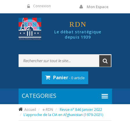
Panneau de gestion des cookies
Connexion
Mon Espace
RDN
Le débat stratégique
depuis 1939
Panier
- 0 article
Accueil
e-RDN
Revue n° 846 Janvier 2022
L’approche de la CIA en Afghanistan (1979-2021)