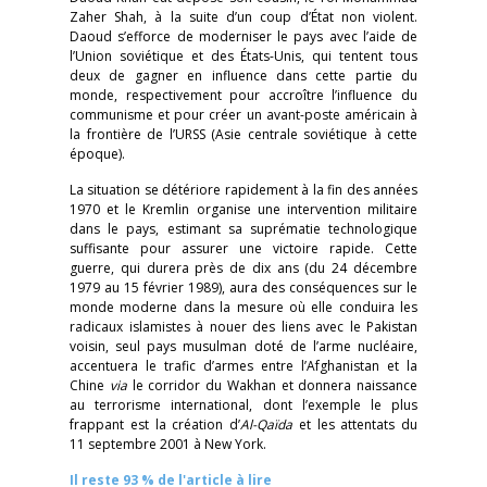
Zaher Shah, à la suite d’un coup d’État non violent.
Daoud s’efforce de moderniser le pays avec l’aide de
l’Union soviétique et des États-Unis, qui tentent tous
deux de gagner en influence dans cette partie du
monde, respectivement pour accroître l’influence du
communisme et pour créer un avant-poste américain à
la frontière de l’URSS (Asie centrale soviétique à cette
époque).
La situation se détériore rapidement à la fin des années
1970 et le Kremlin organise une intervention militaire
dans le pays, estimant sa suprématie technologique
suffisante pour assurer une victoire rapide. Cette
guerre, qui durera près de dix ans (du 24 décembre
1979 au 15 février 1989), aura des conséquences sur le
monde moderne dans la mesure où elle conduira les
radicaux islamistes à nouer des liens avec le Pakistan
voisin, seul pays musulman doté de l’arme nucléaire,
accentuera le trafic d’armes entre l’Afghanistan et la
Chine
via
le corridor du Wakhan et donnera naissance
au terrorisme international, dont l’exemple le plus
frappant est la création d’
Al-Qaïda
et les attentats du
11 septembre 2001 à New York.
Il reste 93 % de l'article à lire