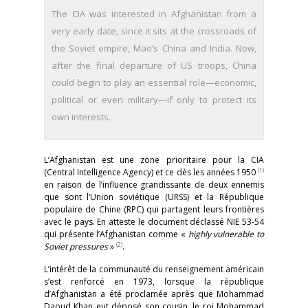
The CIA was interested in Afghanistan from a
very early date, since it sits at the crossroads of
the Soviet empire, Mao’s China and India. Now,
after the final departure of US troops, China
could begin to play an essential role—economic,
political or even military—if only to protect its
own interests.
L’Afghanistan est une zone prioritaire pour la CIA
(1)
(Central Intelligence Agency) et ce dès les années 1950
en raison de l’influence grandissante de deux ennemis
que sont l’Union soviétique (URSS) et la République
populaire de Chine (RPC) qui partagent leurs frontières
avec le pays. En atteste le document déclassé NIE 53-54
qui présente l’Afghanistan comme «
highly vulnerable to
(2)
Soviet pressures
»
.
L’intérêt de la communauté du renseignement américain
s’est renforcé en 1973, lorsque la république
d’Afghanistan a été proclamée après que Mohammad
Daoud Khan eut déposé son cousin, le roi Mohammad