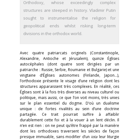
Orthodoxy, whose exceedingly complex
structures are steeped in history. Vladimir Putin
sought to instrumentalise the religion for
geopolitical ends whilst risking long-term
divisions in the orthodox world.
Avec quatre patriarcats originels (Constantinople,
Alexandrie, Antioche et Jérusalem), quinze Églises
autocéphales (dont quatre sont dirigées par un
patriarche : Russie, Serbie, Roumanie et Bulgarie) et une
vingtaine d’Églises autonomes (Finlande, Japon…),
l’orthodoxie présente le visage d’une religion dont les
structures apparaissent très complexes. En réalité, ces
Églises sont à la fois très diverses au niveau culturel ou
politique, mais aussi, ce que l’on voit moins, très unies
sur le plan essentiel du dogme. D’où un dualisme
unique : de fortes rivalités au sein d’une doctrine
partagée. Ce trait pourrait suffire à affaiblir
durablement cette foi et à la vouer à un lent déclin. Il
n’en est rien : on ne peut qu’être frappé par la manière
dont les orthodoxes traversent les siècles de façon
presque immuable, sans modifier d’un
iota
leur liturgie