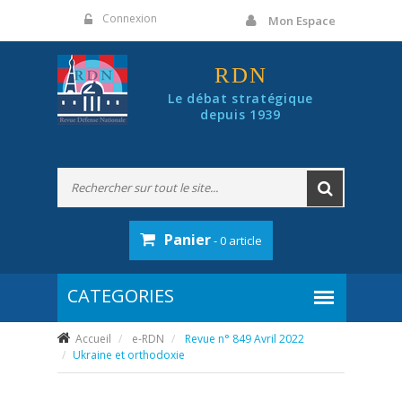
Panneau de gestion des cookies
Connexion
Mon Espace
RDN
Le débat stratégique
depuis 1939
Panier
- 0 article
Accueil
e-RDN
Revue n° 849 Avril 2022
Ukraine et orthodoxie