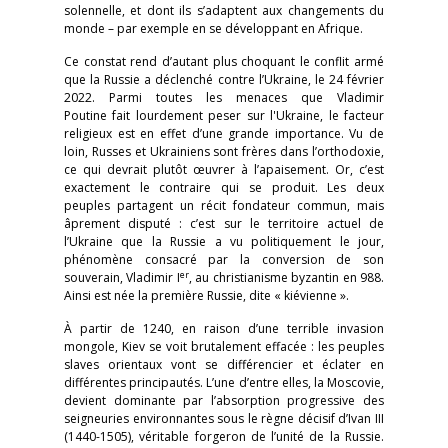
solennelle, et dont ils s’adaptent aux changements du
monde – par exemple en se développant en Afrique.
Ce constat rend d’autant plus choquant le conflit armé
que la Russie a déclenché contre l’Ukraine, le 24 février
2022. Parmi toutes les menaces que Vladimir
Poutine fait lourdement peser sur l'Ukraine, le facteur
religieux est en effet d’une grande importance. Vu de
loin, Russes et Ukrainiens sont frères dans l’orthodoxie,
ce qui devrait plutôt œuvrer à l’apaisement. Or, c’est
exactement le contraire qui se produit. Les deux
peuples partagent un récit fondateur commun, mais
âprement disputé : c’est sur le territoire actuel de
l’Ukraine que la Russie a vu politiquement le jour,
phénomène consacré par la conversion de son
er
souverain, Vladimir I
, au christianisme byzantin en 988.
Ainsi est née la première Russie, dite « kiévienne ».
À partir de 1240, en raison d’une terrible invasion
mongole, Kiev se voit brutalement effacée : les peuples
slaves orientaux vont se différencier et éclater en
différentes principautés. L’une d’entre elles, la Moscovie,
devient dominante par l’absorption progressive des
seigneuries environnantes sous le règne décisif d’Ivan III
(1440-1505), véritable forgeron de l’unité de la Russie.