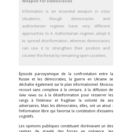
Weapon for Democracies
Information is an essential weapon in crisis
situations, though democracies and
authoritarian regimes have very different
approaches to it. Authoritarian regimes adopt it
to spread disinformation, whereas democracies
can use it to strengthen their position and
counter the threat by remaining open societies.
Épisode paroxysmique de la confrontation entre la
Russie et les démocraties, la guerre en Ukraine se
déchaîne également sur le plan informationnel. Moscou
recourt sans complexe à la censure, à la diffusion de
fake news
ou à la désinformation pour resserrer les
rangs à l’intérieur et fragiliser la volonté de ses
adversaires. Mais les démocraties, elles, ont un atout :
l’information libre qui favorise la constitution d’essaims
cognitifs.
Les opinions publiques constituant dorénavant un des
centres de gravité des forces en présence, les