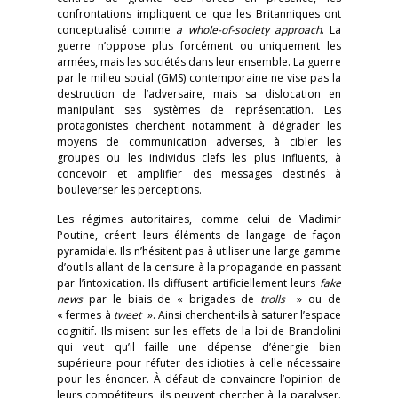
confrontations impliquent ce que les Britanniques ont
conceptualisé comme
a whole-of-society approach
. La
guerre n’oppose plus forcément ou uniquement les
armées, mais les sociétés dans leur ensemble. La guerre
par le milieu social (GMS) contemporaine ne vise pas la
destruction de l’adversaire, mais sa dislocation en
manipulant ses systèmes de représentation. Les
protagonistes cherchent notamment à dégrader les
moyens de communication adverses, à cibler les
groupes ou les individus clefs les plus influents, à
concevoir et amplifier des messages destinés à
bouleverser les perceptions.
Les régimes autoritaires, comme celui de Vladimir
Poutine, créent leurs éléments de langage de façon
pyramidale. Ils n’hésitent pas à utiliser une large gamme
d’outils allant de la censure à la propagande en passant
par l’intoxication. Ils diffusent artificiellement leurs
fake
news
par le biais de « brigades de
trolls
» ou de
« fermes à
tweet
». Ainsi cherchent-ils à saturer l’espace
cognitif. Ils misent sur les effets de la loi de Brandolini
qui veut qu’il faille une dépense d’énergie bien
supérieure pour réfuter des idioties à celle nécessaire
pour les énoncer. À défaut de convaincre l’opinion de
leurs compétiteurs, ils peuvent chercher à la paralyser.