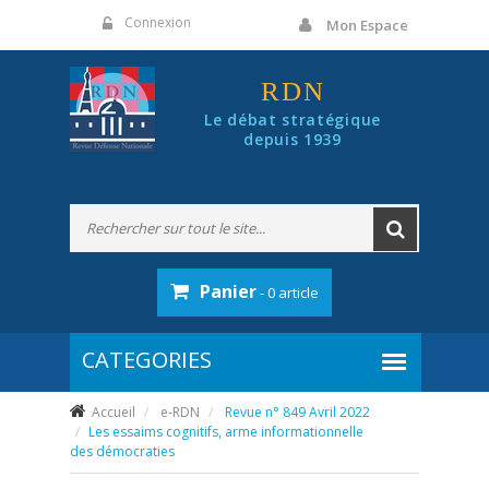
Panneau de gestion des cookies
Connexion
Mon Espace
RDN
Le débat stratégique
depuis 1939
Panier
- 0 article
Accueil
e-RDN
Revue n° 849 Avril 2022
Les essaims cognitifs, arme informationnelle
des démocraties