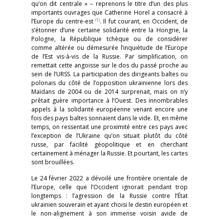
qu’on dit centrale » – reprenons le titre d’un des plus
importants ouvrages que Catherine Horel a consacré à
(1)
l’Europe du centre-est
. Il fut courant, en Occident, de
s’étonner d’une certaine solidarité entre la Hongrie, la
Pologne, la République tchèque ou de considérer
comme altérée ou démesurée l’inquiétude de l’Europe
de l’Est vis-à-vis de la Russie. Par simplification, on
remettait cette angoisse sur le dos du passé proche au
sein de l’URSS. La participation des dirigeants baltes ou
polonais du côté de l’opposition ukrainienne lors des
Maïdans de 2004 ou de 2014 surprenait, mais on n’y
prêtait guère importance à l’Ouest. Des innombrables
appels à la solidarité européenne venant encore une
fois des pays baltes sonnaient dans le vide. Et, en même
temps, on ressentait une proximité entre ces pays avec
l’exception de l’Ukraine qu’on situait plutôt du côté
russe, par facilité géopolitique et en cherchant
certainement à ménager la Russie. Et pourtant, les cartes
sont brouillées.
Le 24 février 2022 a dévoilé une frontière orientale de
l’Europe, celle que l’Occident ignorait pendant trop
longtemps : l’agression de la Russie contre l’État
ukrainien souverain et ayant choisi le destin européen et
le non-alignement à son immense voisin avide de