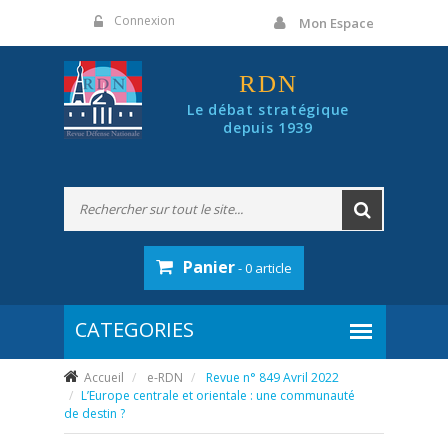
Panneau de gestion des cookies
Connexion
Mon Espace
RDN
Le débat stratégique
depuis 1939
Panier
- 0 article
Accueil
e-RDN
Revue n° 849 Avril 2022
L’Europe centrale et orientale : une communauté
de destin ?